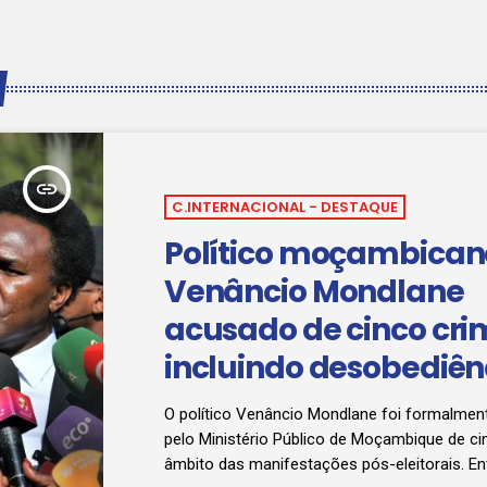
insert_link
C.INTERNACIONAL - DESTAQUE
Político moçambican
Venâncio Mondlane
acusado de cinco cri
incluindo desobediên
terrorismo
O político Venâncio Mondlane foi formalme
pelo Ministério Público de Moçambique de ci
âmbito das manifestações pós-eleitorais. En