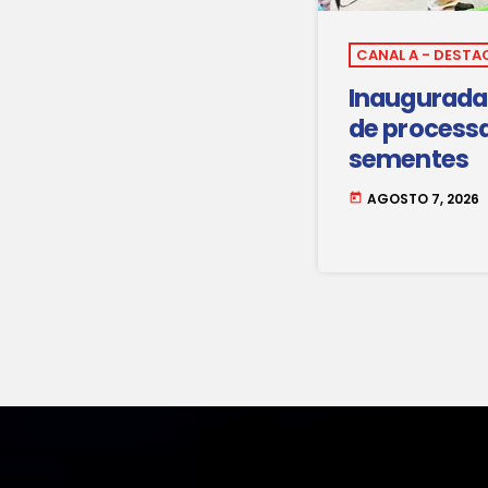
CANAL A - DESTA
Inaugurada 
de process
sementes
AGOSTO 7, 2026
today