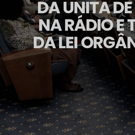
DA UNITA D
NA RÁDIO E 
DA LEI ORGÂN