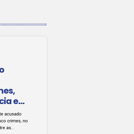
o
mes,
cia e
nte acusado
nco crimes, no
tre as