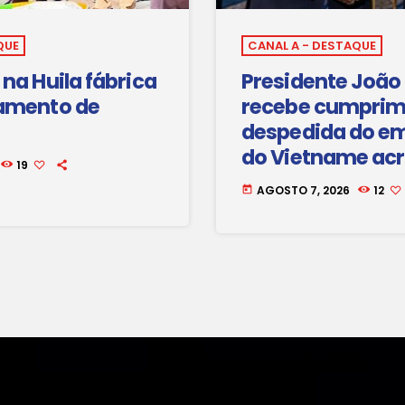
QUE
CANAL A - DESTAQUE
na Huila fábrica
Presidente João
amento de
recebe cumprim
despedida do e
do Vietname ac
19
Angola
AGOSTO 7, 2026
12
today