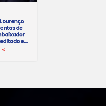
 Lourenço
entos de
mbaixador
reditado em