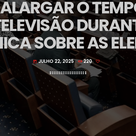
E ALARGAR O TEMP
TELEVISÃO DURAN
ICA SOBRE AS EL
JULHO 22, 2025
220
today