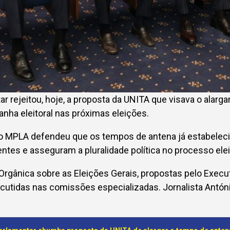
ar rejeitou, hoje, a proposta da UNITA que visava o alar
nha eleitoral nas próximas eleições.
 o MPLA defendeu que os tempos de antena já estabeleci
entes e asseguram a pluralidade política no processo eleit
 Orgânica sobre as Eleições Gerais, propost
a
s pelo Execu
cutid
a
s na
s comissões
especiali
zadas. Jornalista
Antóni