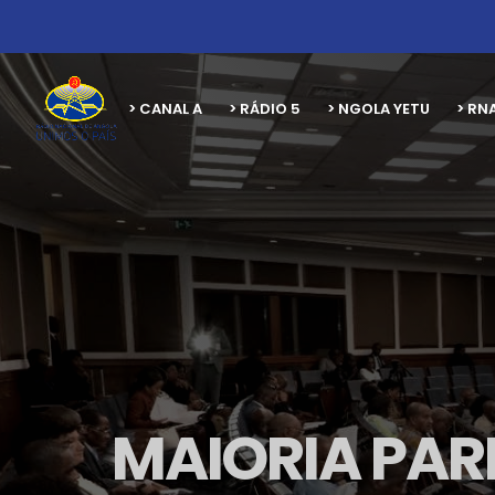
> CANAL A
> RÁDIO 5
> NGOLA YETU
> RN
MAIORIA PA