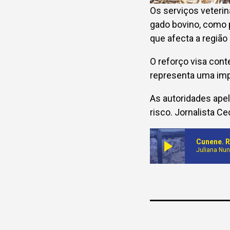
Os serviços veteri
gado bovino, como 
que afecta a região
O reforço visa cont
representa uma imp
As autoridades apel
risco. Jornalista C
play_arrow
Juliana Nu