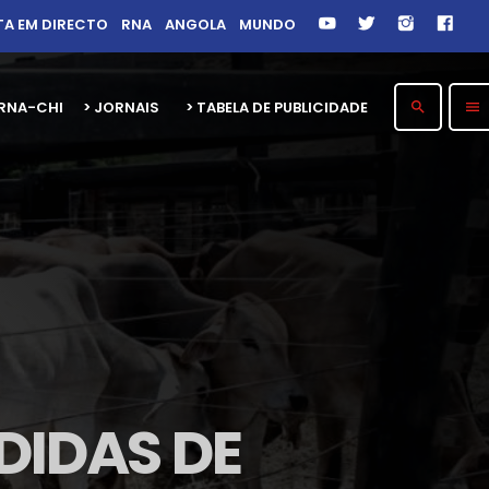
TA EM DIRECTO
RNA
ANGOLA
MUNDO
26 RNA-CHITOTOLO 30 ANOS
> JORNAIS
> TABELA DE PUBLICIDADE
search
menu
DIDAS DE