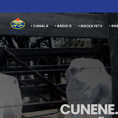
> CANAL A
> RÁDIO 5
> NGOLA YETU
> RN
CUNENE.