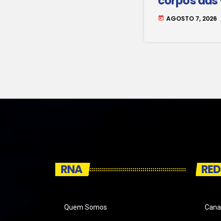
corpos das 
Maio.
AGOSTO 7, 2026
today
RNA
RED
Quem Somos
Cana