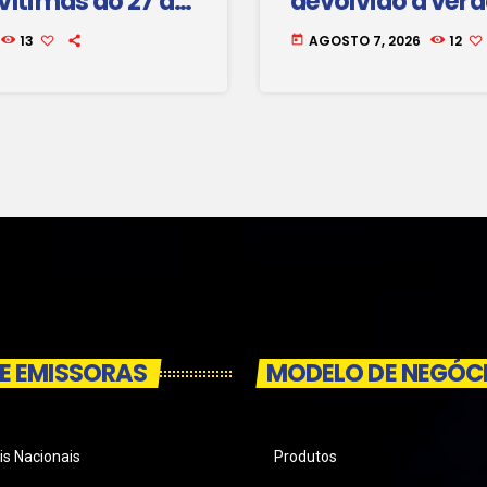
vítimas do 27 de
devolvido a ver
família
13
AGOSTO 7, 2026
12
today
E EMISSORAS
MODELO DE NEGÓC
is Nacionais
Produtos