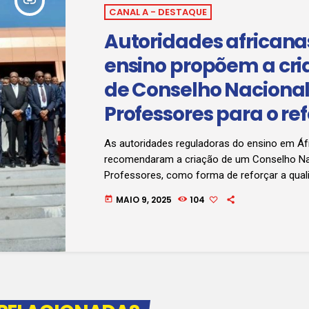
insert_link
CANAL A - DESTAQUE
Autoridades africana
ensino propõem a cr
de Conselho Nacional
Professores para o re
da qualidade da clas
As autoridades reguladoras do ensino em Áf
docente
recomendaram a criação de um Conselho Na
Professores, como forma de reforçar a quali
a valorização da classe docente. A proposta 
MAIO 9, 2025
104
today
apresentada durante a 12.ª Conferência da 
Africana das Autoridades Reguladoras do En
decorre na cidade do Lubango, província da H
encontro reúne especialistas e representante
países africanos, com o objectivo de harmoni