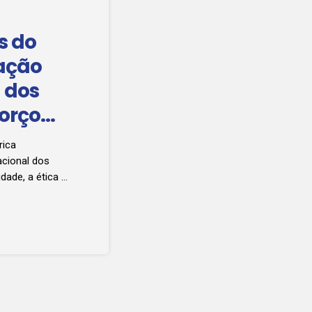
s do
iação
 dos
forço
se
rica
cional dos
dade, a ética e
foi
Federação
sino, que
uíla. O
s de vários
zar […]