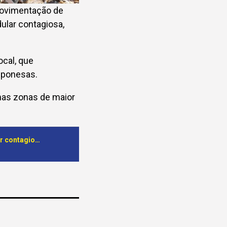
 movimentação de
ular contagiosa,
ocal, que
mponesas.
 nas zonas de maior
Cunene. Reforçadas medidas de prevenção contra surto de dermatite nodular contagiosa no gado