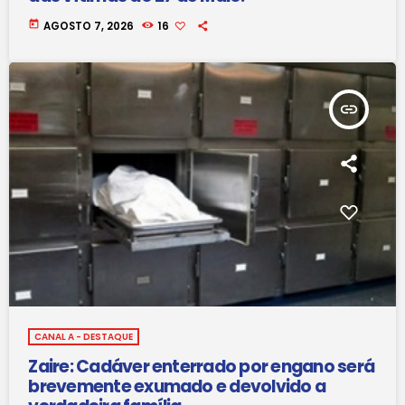
today
AGOSTO 7, 2026
16
insert_link
CANAL A - DESTAQUE
Zaire: Cadáver enterrado por engano será
brevemente exumado e devolvido a