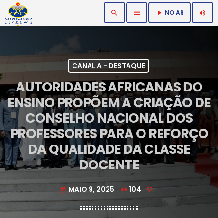
NO AR
search
menu
volume_up
play_arrow
CANAL A - DESTAQUE
AUTORIDADES AFRICANAS DO
ENSINO PROPÕEM A CRIAÇÃO DE
CONSELHO NACIONAL DOS
PROFESSORES PARA O REFORÇO
DA QUALIDADE DA CLASSE
DOCENTE
MAIO 9, 2025
104
today