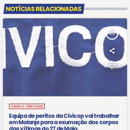
NOTÍCIAS RELACIONADAS
insert_link
CANAL A - DESTAQUE
Equipa de peritos da Civicop vai trabalhar
em Malanje para a exumação dos corpos
das vítimas do 27 de Maio.