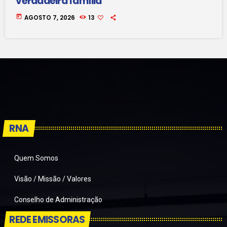
verdadeira família
today
AGOSTO 7, 2026
13
RNA
Quem Somos
Visão / Missão / Valores
Conselho de Administração
REDE EMISSORAS