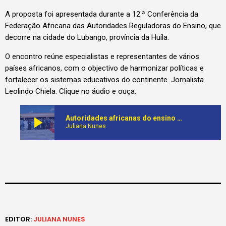
A proposta foi apresentada durante a 12.ª Conferência da
Federação Africana das Autoridades Reguladoras do Ensino, que
decorre na cidade do Lubango, província da Huíla.
O encontro reúne especialistas e representantes de vários
países africanos, com o objectivo de harmonizar políticas e
fortalecer os sistemas educativos do continente. Jornalista
Leolindo Chiela. Clique no áudio e ouça:
play_arrow
Autoridades africanas do ensino propõem a criação de Conselho Nacional dos Professores para o reforço da qualidade da classe docente
Juliana Nunes
EDITOR:
JULIANA NUNES