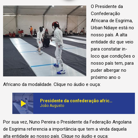
O Presidente da
Confederação
Africana de Esgrima,
Urban Ndiaye está no
nosso país. A alta
entidade diz que veio
para constatar in-
loco que condições o
nosso país tem, para
puder albergar no
próximo ano o
Africano da modalidade. Clique no áudio e ouça:
play_arrow
Presidente da confederação africana de esgrima está em Angola para constatar evolução da modalidade
João Augusto
Por sua vez, Nuno Pereira o Presidente da Federação Angolana
de Esgrima referencia a importância que tem a vinda daquela
alta entidade ao nosso país. Clique no áudio e ouça: