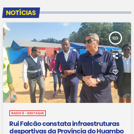
NOTÍCIAS
insert_link
RADIO 5 - DESTAQUE
Rui Falcão constata infraestruturas
desportivas da Província do Huambo