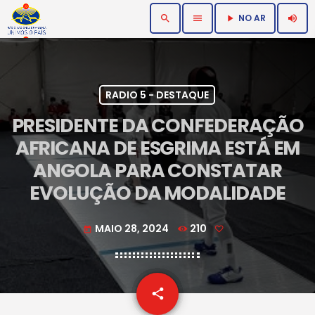
NO AR
search
menu
volume_up
play_arrow
RADIO 5 - DESTAQUE
PRESIDENTE DA CONFEDERAÇÃO
AFRICANA DE ESGRIMA ESTÁ EM
ANGOLA PARA CONSTATAR
EVOLUÇÃO DA MODALIDADE
MAIO 28, 2024
210
today
email
share