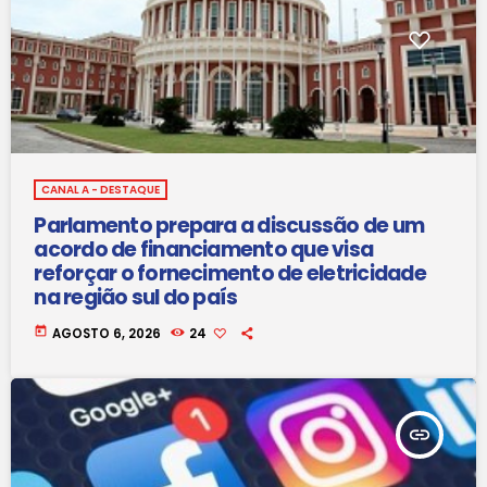
CANAL A - DESTAQUE
Parlamento prepara a discussão de um
acordo de financiamento que visa
reforçar o fornecimento de eletricidade
na região sul do país
today
AGOSTO 6, 2026
24
insert_link