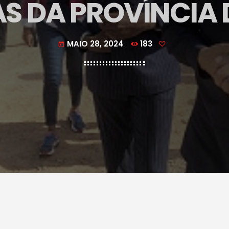
AS DA PROVÍNCIA
MAIO 28, 2024
183
today