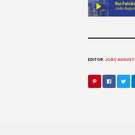
play_arrow
Rui Falcã
João Augus
EDITOR:
JOÃO AUGUST