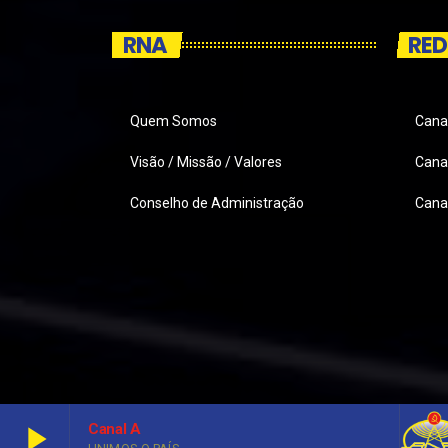
RNA
RED
Quem Somos
Cana
Visão / Missão / Valores
Canai
Conselho de Administração
Cana
play_arrow
Canal A