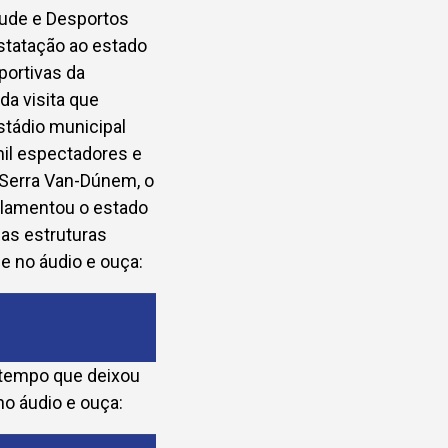
tude e Desportos
statação ao estado
portivas da
da visita que
stádio municipal
mil espectadores e
 Serra Van-Dúnem, o
s lamentou o estado
as estruturas
ue no áudio e ouça:
o tempo que deixou
no áudio e ouça: