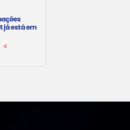
rmações
t já está em