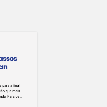
assos
can
 para a final
ição que mais
nda. Para os
ceu o AS