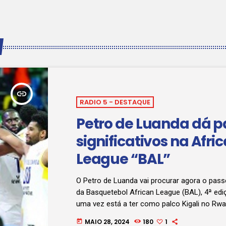
insert_link
RADIO 5 - DESTAQUE
Petro de Luanda dá p
significativos na Afri
League “BAL”
O Petro de Luanda vai procurar agora o passe
da Basquetebol African League (BAL), 4ª ed
uma vez está a ter como palco Kigali no Rwa
quartos de final o embaixador angolano ven
MAIO 28, 2024
180
1
today