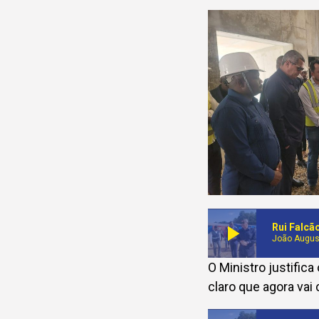
play_arrow
Rui Falcã
João Augus
O Ministro justific
claro que agora vai