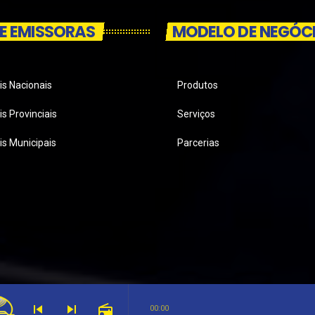
E EMISSORAS
MODELO DE NEGÓC
is Nacionais
Produtos
s Provinciais
Serviços
is Municipais
Parcerias
skip_previous
skip_next
radio
00:00