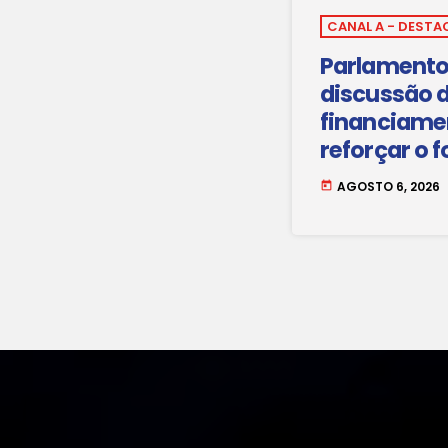
CANAL A - DESTA
Parlamento
discussão 
financiame
reforçar o 
eletricidade
AGOSTO 6, 2026
today
país