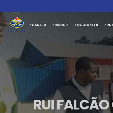
> CANAL A
> RÁDIO 5
> NGOLA YETU
> RN
RUI FALCÃO