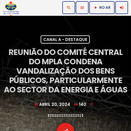
NO AR
search
menu
volume_up
play_arrow
CANAL A - DESTAQUE
REUNIÃO DO COMITÉ CENTRAL
DO MPLA CONDENA
VANDALIZAÇÃO DOS BENS
PÚBLICOS, PARTICULARMENTE
AO SECTOR DA ENERGIA E ÁGUAS
ABRIL 20, 2024
140
today