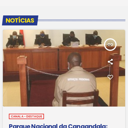
NOTÍCIAS
insert_link
CANAL A - DESTAQUE
Parque Nacional da Cangandala: