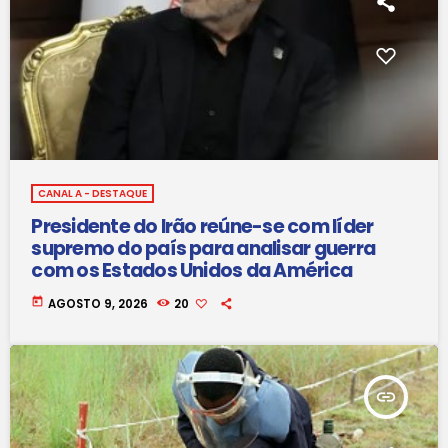
CANAL A - DESTAQUE
Presidente do Irão reúne-se com líder
supremo do país para analisar guerra
com os Estados Unidos da América
today
AGOSTO 9, 2026
20
insert_link