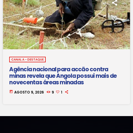
CANAL A - DESTAQUE
Agência nacional para accão contra
minas revela que Angola possui mais de
novecentas áreas minadas
today
AGOSTO 9, 2026
9
1