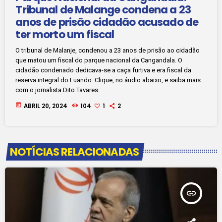
Tribunal de Malange condena a 23
anos de prisão cidadão acusado de
ter morto um fiscal
O tribunal de Malanje, condenou a 23 anos de prisão ao cidadão
que matou um fiscal do parque nacional da Cangandala. O
cidadão condenado dedicava-se a caça furtiva e era fiscal da
reserva integral do Luando. Clique, no áudio abaixo, e saiba mais
com o jornalista Dito Tavares:
today
ABRIL 20, 2024
104
1
2
NOTÍCIAS RELACIONADAS
insert_link