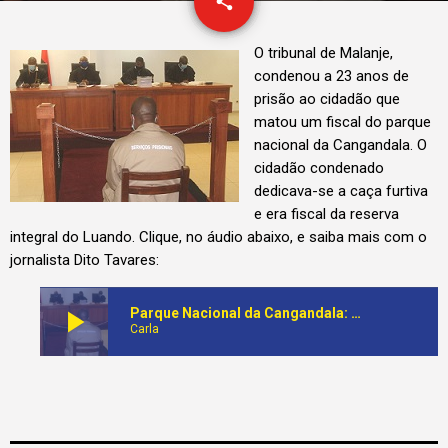
email
share
1
O tribunal de Malanje,
condenou a 23 anos de
prisão ao cidadão que
matou um fiscal do parque
nacional da Cangandala. O
cidadão condenado
dedicava-se a caça furtiva
e era fiscal da reserva
integral do Luando. Clique, no áudio abaixo, e saiba mais com o
jornalista Dito Tavares:
play_arrow
Parque Nacional da Cangandala: Tribunal de Malange condena a 23 anos de prisão cidadão acusado de ter morto um fiscal
Carla