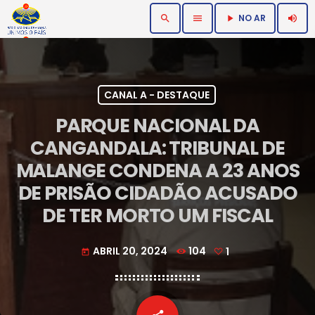
NO AR
search
menu
volume_up
play_arrow
CANAL A - DESTAQUE
PARQUE NACIONAL DA
CANGANDALA: TRIBUNAL DE
MALANGE CONDENA A 23 ANOS
DE PRISÃO CIDADÃO ACUSADO
DE TER MORTO UM FISCAL
ABRIL 20, 2024
104
1
today