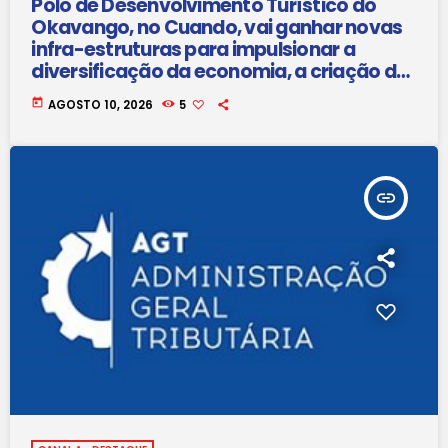
Pólo de Desenvolvimento Turístico do
Okavango, no Cuando, vai ganhar novas
infra-estruturas para impulsionar a
diversificação da economia, a criação de
emprego e o desenvolvimento
today
AGOSTO 10, 2026
5
sustentável
insert_link