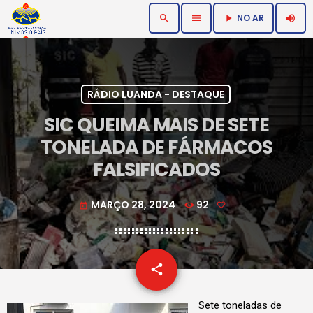
NO AR
search
menu
volume_up
play_arrow
RÁDIO LUANDA - DESTAQUE
SIC QUEIMA MAIS DE SETE
TONELADA DE FÁRMACOS
FALSIFICADOS
MARÇO 28, 2024
92
today
email
share
Sete toneladas de