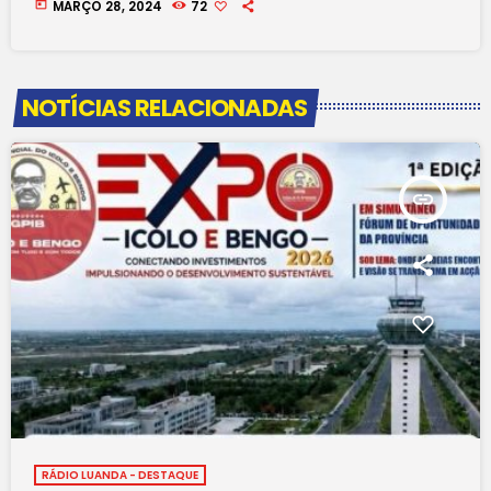
today
MARÇO 28, 2024
72
NOTÍCIAS RELACIONADAS
insert_link
RÁDIO LUANDA - DESTAQUE