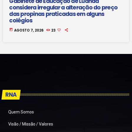
Gabinete de Educação de Luanda
considera irregular a alteração do preço
das propinas praticadas em alguns
colégios
today
AGOSTO 7, 2026
23
RNA
Quem Somos
Visão / Missão / Valores