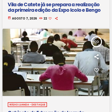
Vila de Catete já se prepara a realização
da primeira edição da Expo Icolo e Bengo
today
AGOSTO 7, 2026
22
insert_link
RÁDIO LUANDA - DESTAQUE