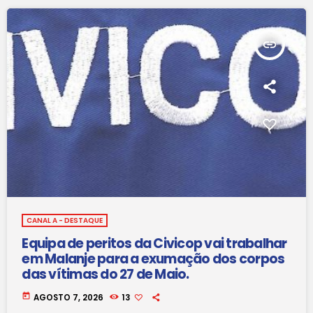
insert_link
CANAL A - DESTAQUE
Equipa de peritos da Civicop vai trabalhar
em Malanje para a exumação dos corpos
das vítimas do 27 de Maio.
today
AGOSTO 7, 2026
13