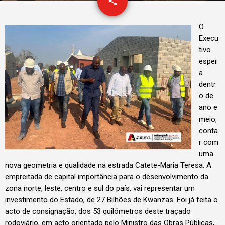
email
share
O
Execu
tivo
esper
a
dentr
o de
ano e
meio,
conta
r com
uma
nova geometria e qualidade na estrada Catete-Maria Teresa. A
empreitada de capital importância para o desenvolvimento da
zona norte, leste, centro e sul do país, vai representar um
investimento do Estado, de 27 Bilhões de Kwanzas. Foi já feita o
acto de consignação, dos 53 quilómetros deste traçado
rodoviário, em acto orientado pelo Ministro das Obras Públicas,