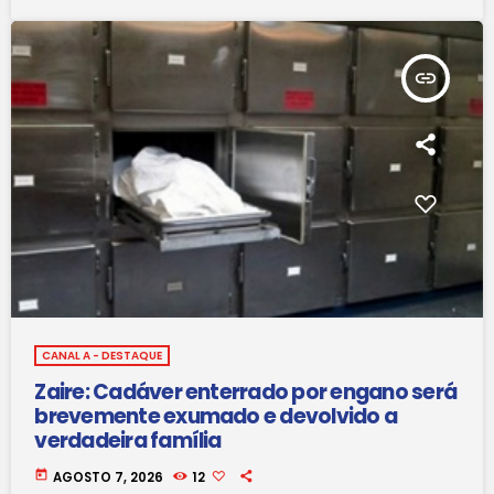
insert_link
CANAL A - DESTAQUE
Zaire: Cadáver enterrado por engano será
brevemente exumado e devolvido a
verdadeira família
today
AGOSTO 7, 2026
12