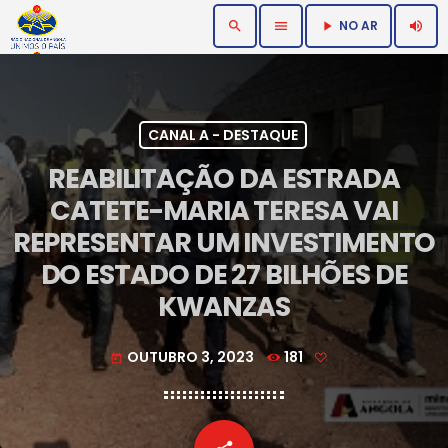
NO AR
search
menu
volume_up
play_arrow
CANAL A - DESTAQUE
REABILITAÇÃO DA ESTRADA
CATETE-MARIA TERESA VAI
REPRESENTAR UM INVESTIMENTO
DO ESTADO DE 27 BILHÕES DE
KWANZAS
OUTUBRO 3, 2023
181
today