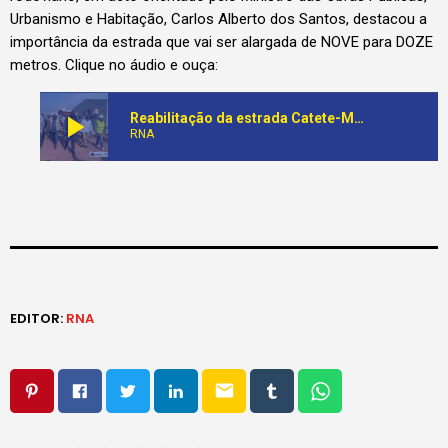
Urbanismo e Habitação, Carlos Alberto dos Santos, destacou a
importância da estrada que vai ser alargada de NOVE para DOZE
metros. Clique no áudio e ouça:
play_arrow
Reabilitação da estrada Catete-Maria Teresa vai representar um investimento do Estado de 27 Bilhões de Kwanzas
RNA
EDITOR:
RNA
email