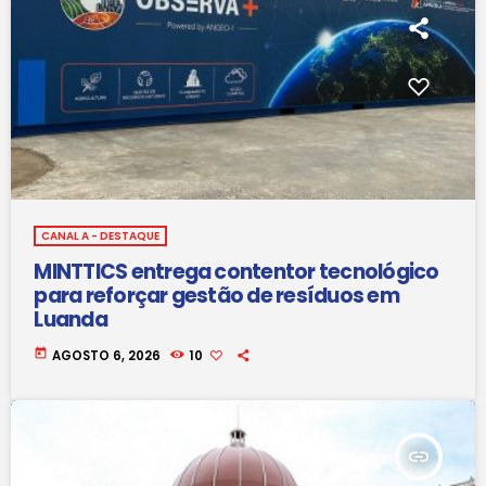
CANAL A - DESTAQUE
MINTTICS entrega contentor tecnológico
para reforçar gestão de resíduos em
Luanda
today
AGOSTO 6, 2026
10
insert_link