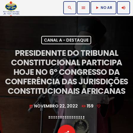
NO AR
search
menu
volume_up
play_arrow
CANAL A - DESTAQUE
PRESIDENNTE DO TRIBUNAL
CONSTITUCIONAL PARTICIPA
HOJE NO 6º CONGRESSO DA
CONFERÊNCIA DAS JURISDIÇÕES
CONSTITUCIONAIS AFRICANAS
NOVEMBRO 22, 2022
159
today