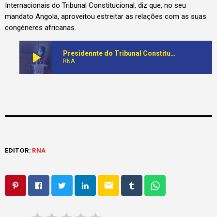
Internacionais do Tribunal Constitucional, diz que, no seu
mandato Angola, aproveitou estreitar as relações com as suas
congéneres africanas.
play_arrow
Presidennte do Tribunal Constitucional participa hoje no 6º Congresso da Conferência das Jurisdições Constitucionais Africanas
RNA
EDITOR:
RNA
email