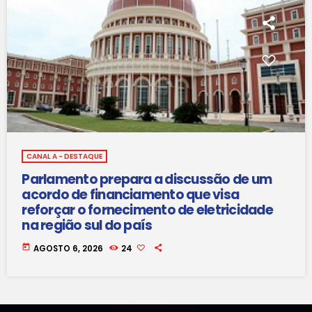
CANAL A - DESTAQUE
Parlamento prepara a discussão de um
acordo de financiamento que visa
reforçar o fornecimento de eletricidade
na região sul do país
today
AGOSTO 6, 2026
24