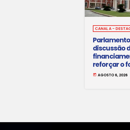
CANAL A - DESTA
Parlamento
discussão 
financiame
reforçar o 
eletricidade
AGOSTO 6, 2026
today
país