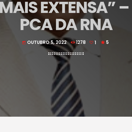
 MAIS EXTENSA” –
PCA DA RNA
OUTUBRO 5, 2022
1278
1
5
today