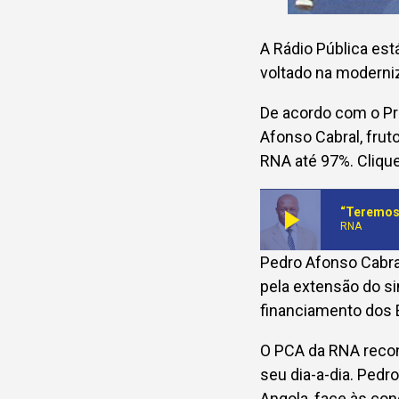
A Rádio Pública est
voltado na moderniz
De acordo com o Pr
Afonso Cabral, frut
RNA até 97%. Clique
play_arrow
“Teremos 
RNA
Pedro Afonso Cabra
pela extensão do sin
financiamento dos 
O PCA da RNA recon
seu dia-a-dia. Pedr
Angola, face às con