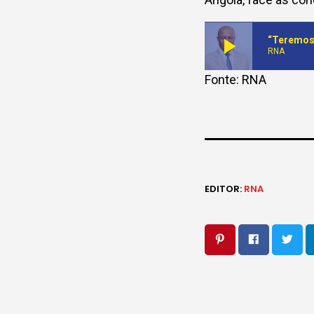
play_arrow
“Teremos 
RNA
Fonte: RNA
EDITOR:
RNA