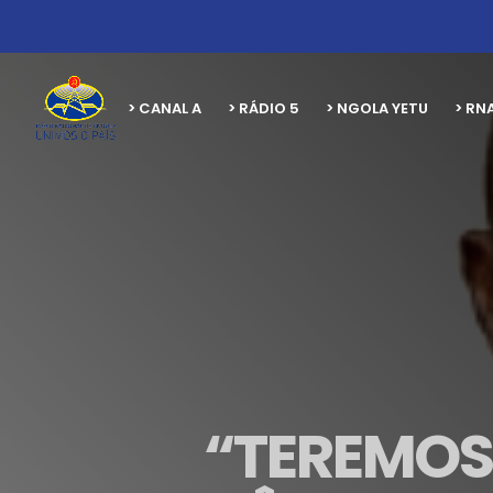
> CANAL A
> RÁDIO 5
> NGOLA YETU
> RN
“TEREMOS