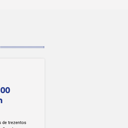
300
m
s de trezentos