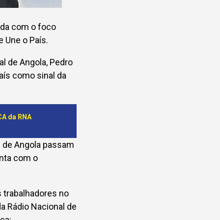
rada com o foco
e Une o País.
l de Angola, Pedro
aís como sinal da
CA da RNA
al de Angola passam
onta com o
 trabalhadores no
da Rádio Nacional de
ça: