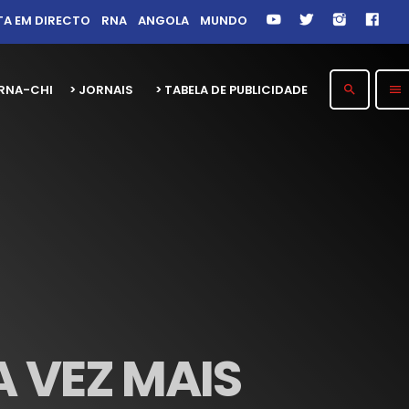
TA EM DIRECTO
RNA
ANGOLA
MUNDO
26 RNA-CHITOTOLO 30 ANOS
> JORNAIS
> TABELA DE PUBLICIDADE
search
menu
 VEZ MAIS