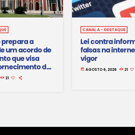
QUE
CANAL A - DESTAQUE
 prepara a
Lei contra info
de um acordo de
falsas na interne
nto que visa
vigor
fornecimento de
AGOSTO 6, 2026
21
today
 na região sul do
21