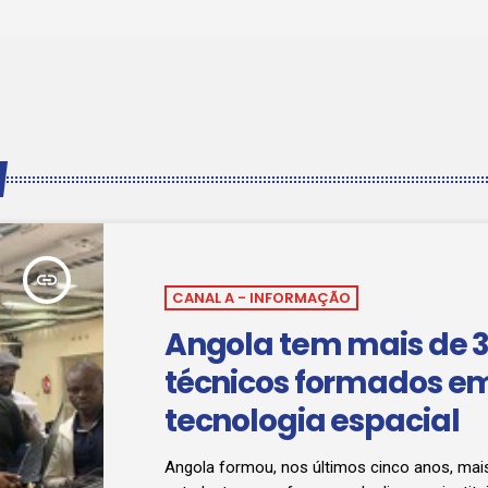
insert_link
CANAL A - INFORMAÇÃO
Angola tem mais de 
técnicos formados e
tecnologia espacial
Angola formou, nos últimos cinco anos, mai