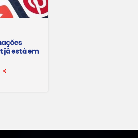
rmações
t já está em