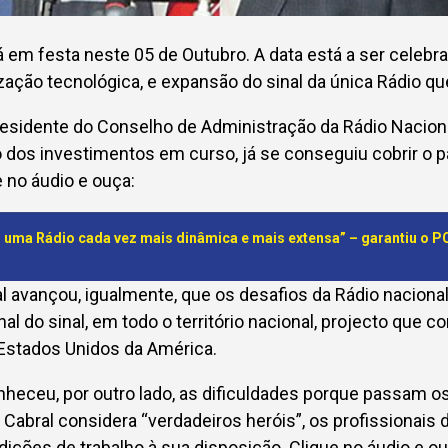
á em festa neste 05 de Outubro. A data está a ser celeb
ação tecnológica, e expansão do sinal da única Rádio qu
esidente do Conselho de Administração da Rádio Naciona
o dos investimentos em curso, já se conseguiu cobrir o p
 no áudio e ouça:
uma Rádio cada vez mais dinâmica e mais extensa” – garantiu o P
l avançou, igualmente, que os desafios da Rádio nacion
al do sinal, em todo o território nacional, projecto que c
Estados Unidos da América.
heceu, por outro lado, as dificuldades porque passam os
o Cabral considera “verdadeiros heróis”, os profissionais 
dições de trabalho à sua disposição. Clique no áudio e ou