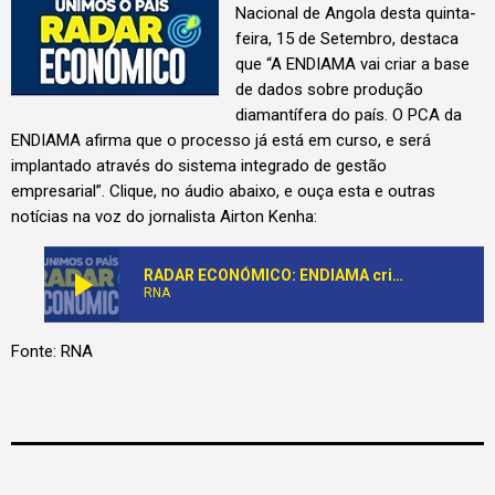
Nacional de Angola desta quinta-
feira, 15 de Setembro, destaca
que “A ENDIAMA vai criar a base
de dados sobre produção
diamantífera do país. O PCA da
ENDIAMA afirma que o processo já está em curso, e será
implantado através do sistema integrado de gestão
empresarial”. Clique, no áudio abaixo, e ouça esta e outras
notícias na voz do jornalista Airton Kenha:
play_arrow
RADAR ECONÓMICO: ENDIAMA cria base de dados de produção petrolífera
RNA
Fonte: RNA