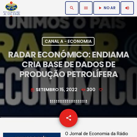
NO AR
search
menu
volume_up
play_arrow
CANAL A - ECONOMIA
RADAR ECONÓMICO: ENDIAMA
CRIA BASE DE DADOS DE
PRODUÇÃO PETROLÍFERA
SETEMBRO 15, 2022
300
today
email
share
O Jornal de Economia da Rádio