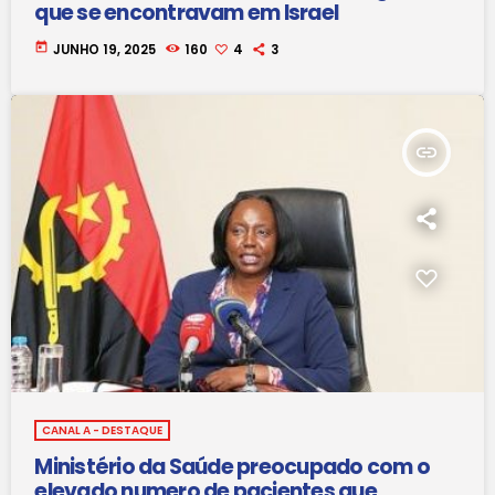
que se encontravam em Israel
today
JUNHO 19, 2025
160
4
3
insert_link
CANAL A - DESTAQUE
Ministério da Saúde preocupado com o
elevado numero de pacientes que