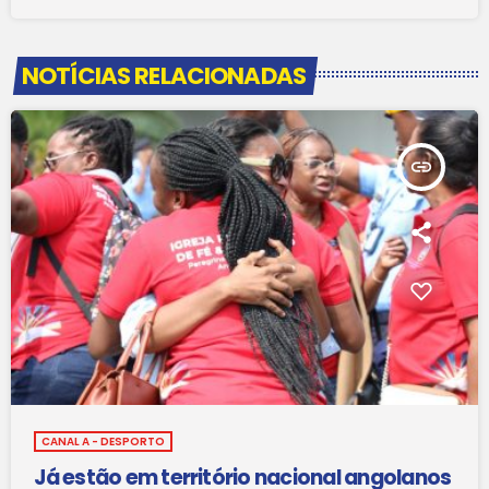
NOTÍCIAS RELACIONADAS
insert_link
CANAL A - DESPORTO
Já estão em território nacional angolanos