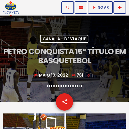
NO AR
search
menu
volume_up
play_arrow
CANAL A - DESTAQUE
PETRO CONQUISTA 15º TÍTULO EM
BASQUETEBOL
MAIO 10, 2022
761
1
today
email
share
1