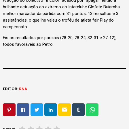
A acção do colectivo “tricolor” acabou por “apagar” então a
brilhante actuação do extremo do Interclube Glofate Buiamba,
melhor marcador da partida com 31 pontos, 13 ressaltos e 3
assistências, o que lhe valeu o troféu de atleta fair Play do
campeonato.
Eis os resultados por parciais (28-20; 28-24; 32-31 e 27-12),
todos favoráveis ao Petro.
EDITOR:
RNA
email