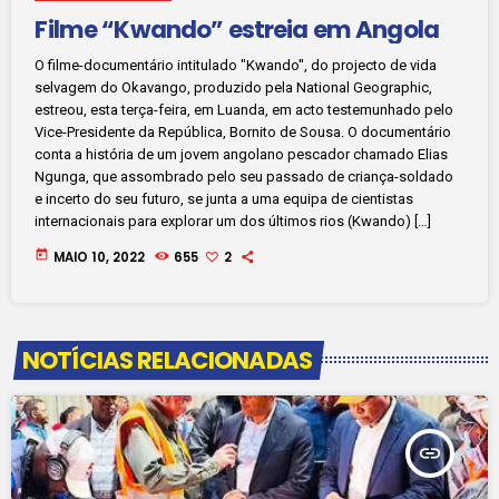
Filme “Kwando” estreia em Angola
O filme-documentário intitulado "Kwando'', do projecto de vida
selvagem do Okavango, produzido pela National Geographic,
estreou, esta terça-feira, em Luanda, em acto testemunhado pelo
Vice-Presidente da República, Bornito de Sousa. O documentário
conta a história de um jovem angolano pescador chamado Elias
Ngunga, que assombrado pelo seu passado de criança-soldado
e incerto do seu futuro, se junta a uma equipa de cientistas
internacionais para explorar um dos últimos rios (Kwando) […]
today
MAIO 10, 2022
655
2
NOTÍCIAS RELACIONADAS
insert_link