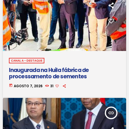
CANAL A - DESTAQUE
Inaugurada na Huila fábrica de
processamento de sementes
today
AGOSTO 7, 2026
31
insert_link