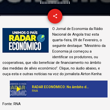
email
share
O Jornal de Economia da Rádio
Nacional de Angola traz esta
quarta-feira, 09 de Fevereiro, o
seguinte destaque: “Ministério da
Economia já começou a
identificar os produtores, ou
cooperativas, que vão beneficiar de financiamento no âmbito
das medidas de alívio económico”. Clique, no áudio abaixo, e
ouça esta e outras notícias na voz do jornalista Airton Kenha:
play_arrow
RADAR ECONÓMICO: No âmbito das medidas de alívio económico, Ministério da Economia já começou a identificar produtores que vão beneficiar de financiamento
RNA
Fonte: RNA