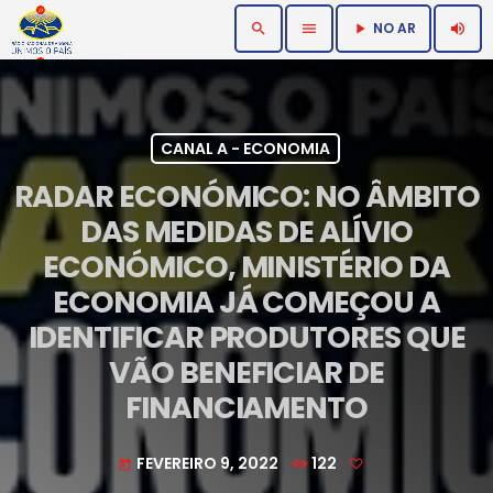
NO AR
search
menu
volume_up
play_arrow
CANAL A - ECONOMIA
RADAR ECONÓMICO: NO ÂMBITO
DAS MEDIDAS DE ALÍVIO
ECONÓMICO, MINISTÉRIO DA
ECONOMIA JÁ COMEÇOU A
IDENTIFICAR PRODUTORES QUE
VÃO BENEFICIAR DE
FINANCIAMENTO
FEVEREIRO 9, 2022
122
today