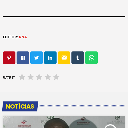
EDITOR:
RNA
email
RATE IT
NOTÍCIAS