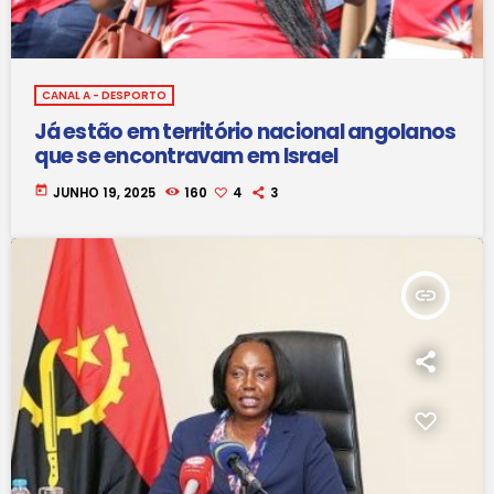
CANAL A - DESPORTO
Já estão em território nacional angolanos
que se encontravam em Israel
today
JUNHO 19, 2025
160
4
3
insert_link