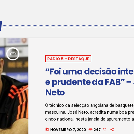
insert_link
RADIO 5 - DESTAQUE
“Foi uma decisão inte
e prudente da FAB” –
Neto
O técnico da selecção angolana de basquete
masculina, José Neto, acredita numa boa pr
cinco nacional, nesta janela de apuramento a
2021. José Neto teceu tais considerações sex
NOVEMBRO 7, 2020
247
today
de Novembro, em Luanda, à Rádio 5, durante