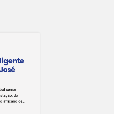
ligente
 José
bol sénior
estação, do
o africano de
ta-feira, 06
 a cerimónia de