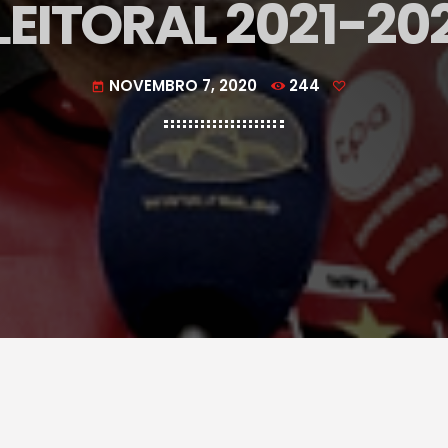
LEITORAL 2021-20
NOVEMBRO 7, 2020
244
today