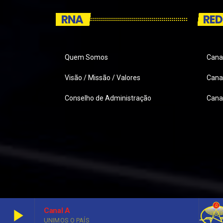
RNA
RED
Quem Somos
Cana
Visão / Missão / Valores
Canai
Conselho de Administração
Cana
play_arrow
Canal A
UNIMOS O PAÍS