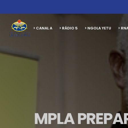
> CANAL A
> RÁDIO 5
> NGOLA YETU
> RN
MPLA PREPA