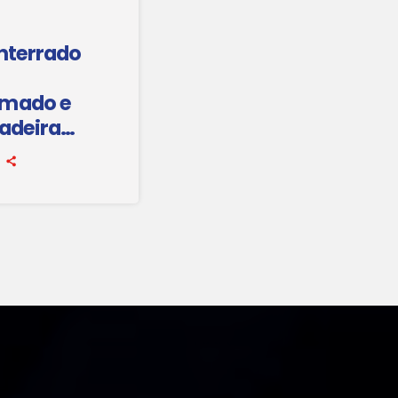
enterrado
umado e
dadeira