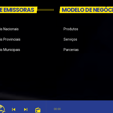
E EMISSORAS
MODELO DE NEGÓC
is Nacionais
Produtos
s Provinciais
Serviços
is Municipais
Parcerias
skip_previous
skip_next
radio
00:00