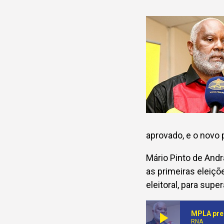
aprovado, e o novo
Mário Pinto de And
as primeiras eleiçõ
eleitoral, para supe
play_arrow
MPLA prep
RNA