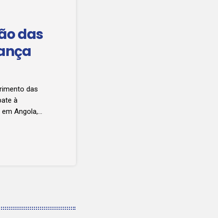
ção das
rança
primento das
bate à
 em Angola,
iberada das
a saúde Sílvia
em Angola, na
ue na peça de