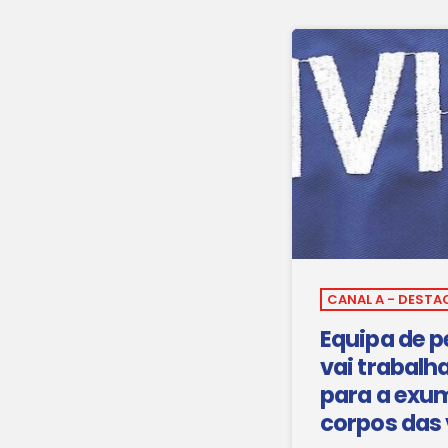
CANAL A - DESTA
Equipa de p
vai trabalh
para a exu
corpos das 