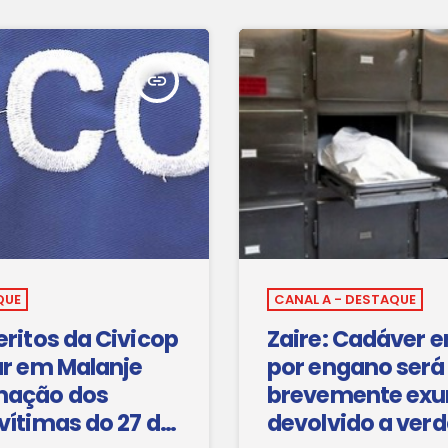
insert_link
QUE
CANAL A - DESTAQUE
eritos da Civicop
Zaire: Cadáver 
ar em Malanje
por engano será
mação dos
brevemente ex
vítimas do 27 de
devolvido a ver