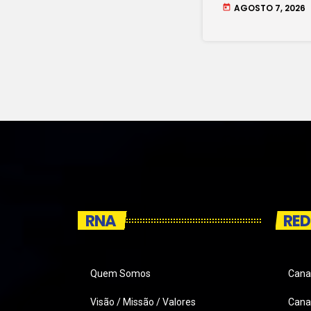
Maio.
AGOSTO 7, 2026
today
RNA
RED
Quem Somos
Cana
Visão / Missão / Valores
Canai