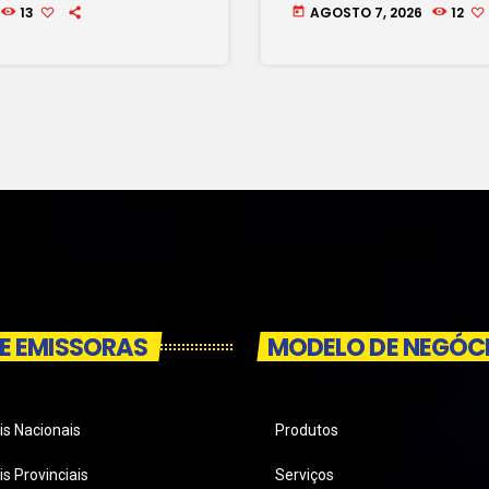
família
13
AGOSTO 7, 2026
12
today
E EMISSORAS
MODELO DE NEGÓC
is Nacionais
Produtos
s Provinciais
Serviços