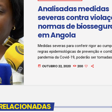
Analisadas medidas
severas contra viola
normas de biossegu
em Angola
Medidas severas para conferir rigor ao cum
regras epidemiológicas de prevenção e com
pandemia da Covid-19, poderão ser tomadas
devido aos flagrantes casos de violação del
OUTUBRO 22, 2020
200
today
mesmas, de acordo coma a titular da pasta d
Lutucuta, quando analisava o quadro actual 
quarta-feira, 21/10, registado pela RNA. Cliq
áudio para ouvir:
 RELACIONADAS