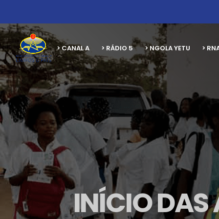
> CANAL A
> RÁDIO 5
> NGOLA YETU
> RN
INÍCIO DAS