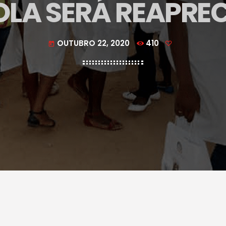
LA SERÁ REAPRE
OUTUBRO 22, 2020
410
today