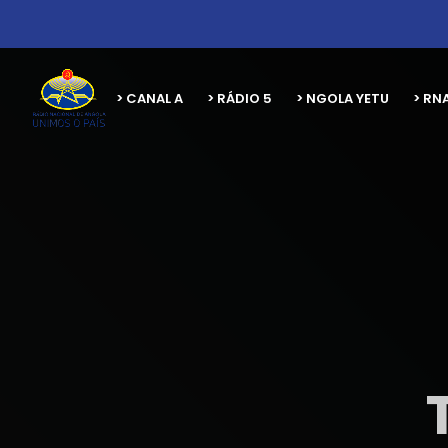
> CANAL A
> RÁDIO 5
> NGOLA YETU
> RN