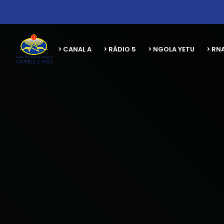
> CANAL A
> RÁDIO 5
> NGOLA YETU
> RN