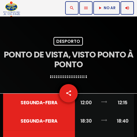
NO AR
search
menu
volume_up
play_arrow
DESPORTO
PONTO DE VISTA, VISTO PONTO À
PONTO
email
share
trending_flat
SEGUNDA-FEIRA
12:00
12:15
trending_flat
SEGUNDA-FEIRA
18:30
18:40