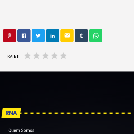
email
RATE IT
RNA
Quem Somos