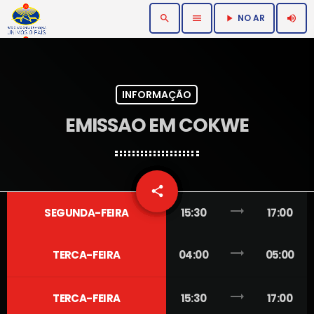
NO AR
search
menu
volume_up
play_arrow
INFORMAÇÃO
EMISSAO EM COKWE
email
share
trending_flat
SEGUNDA-FEIRA
15:30
17:00
trending_flat
TERCA-FEIRA
04:00
05:00
trending_flat
TERCA-FEIRA
15:30
17:00