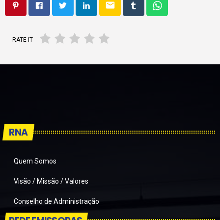
email
RATE IT
RNA
Quem Somos
Visão / Missão / Valores
Conselho de Administração