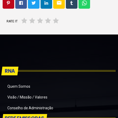
email
RATE IT
RNA
Quem Somos
Visão / Missão / Valores
Conselho de Administração