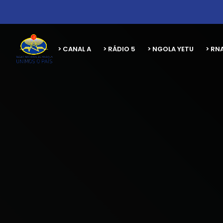
> CANAL A
> RÁDIO 5
> NGOLA YETU
> RN