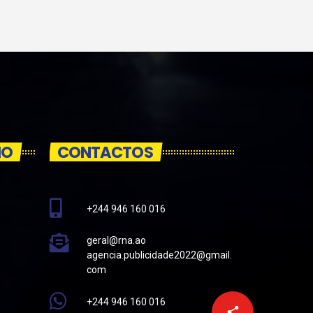
IO
CONTACTOS
+244 946 160 016
geral@rna.ao
agencia.publicidade2022@gmail.
com
+244 946 160 016
email
share