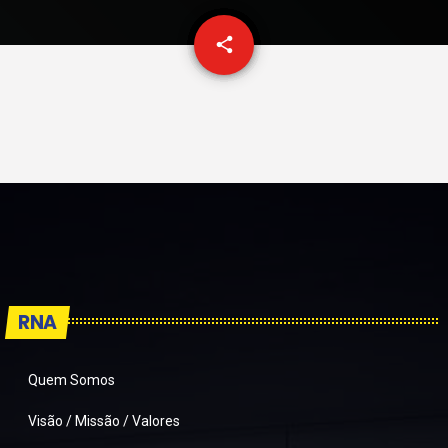
email
share
97
RNA
Quem Somos
Visão / Missão / Valores