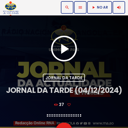
NO AR
search
menu
volume_up
play_arrow
play_arrow
JORNAL DA TARDE
JORNAL DA TARDE (04/12/2024)
37