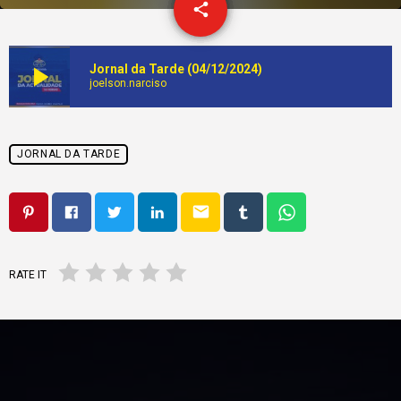
email
share
play_arrow
Jornal da Tarde (04/12/2024)
joelson.narciso
JORNAL DA TARDE
email
RATE IT