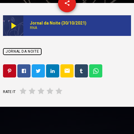
email
share
6
play_arrow
Jornal da Noite (30/10/2021)
RNA
JORNAL DA NOITE
email
RATE IT