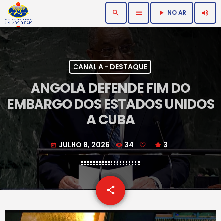
NO AR
search
menu
volume_up
play_arrow
CANAL A - DESTAQUE
ANGOLA DEFENDE FIM DO
EMBARGO DOS ESTADOS UNIDOS
A CUBA
JULHO 8, 2026
34
3
today
email
share