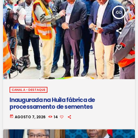
insert_link
CANAL A - DESTAQUE
Inaugurada na Huila fábrica de
processamento de sementes
today
AGOSTO 7, 2026
14