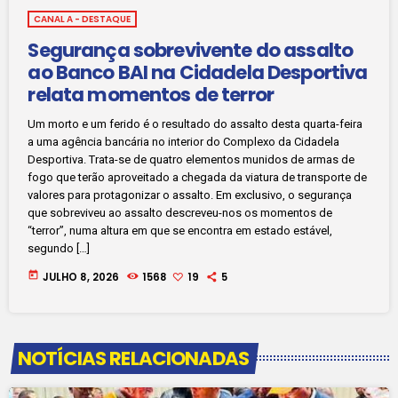
CANAL A - DESTAQUE
Segurança sobrevivente do assalto
ao Banco BAI na Cidadela Desportiva
relata momentos de terror
Um morto e um ferido é o resultado do assalto desta quarta-feira
a uma agência bancária no interior do Complexo da Cidadela
Desportiva. Trata-se de quatro elementos munidos de armas de
fogo que terão aproveitado a chegada da viatura de transporte de
valores para protagonizar o assalto. Em exclusivo, o segurança
que sobreviveu ao assalto descreveu-nos os momentos de
“terror”, numa altura em que se encontra em estado estável,
segundo […]
today
JULHO 8, 2026
1568
19
5
NOTÍCIAS RELACIONADAS