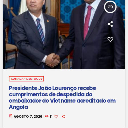
insert_link
CANAL A - DESTAQUE
Presidente João Lourenço recebe
cumprimentos de despedida do
embaixador do Vietname acreditado em
Angola
today
AGOSTO 7, 2026
11