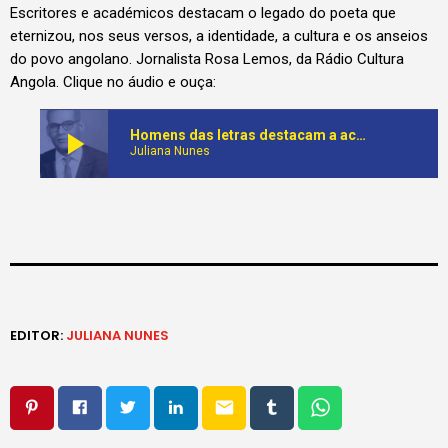
Escritores e académicos destacam o legado do poeta que
eternizou, nos seus versos, a identidade, a cultura e os anseios
do povo angolano. Jornalista Rosa Lemos, da Rádio Cultura
Angola. Clique no áudio e ouça:
play_arrow
Homens das letras destacam a actualidade da obra de Viriato da Cruz, 53 anos após a sua morte
Juliana Nunes
EDITOR:
JULIANA NUNES
email