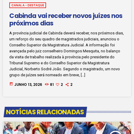
CANAL A - DESTAQUE
Cabinda vai receber novos juízes nos
próximos dias
A província judicial de Cabinda deverá receber, nos próximos dias,
um reforço do seu quadro de magistrados judiciais, anunciou o
Conselho Superior da Magistratura Judicial. A informação foi
avançada pelo juiz conselheiro Domingos Mesquita, no balanço
da visita de trabalho realizada à província pelo presidente do
Tribunal Supremo e do Conselho Superior da Magistratura
Judicial, Norberto Sodré João. Segundo o magistrado, um novo
grupo de juízes será nomeado em breve, […]
today
JUNHO 13, 2026
81
2
2
NOTÍCIAS RELACIONADAS