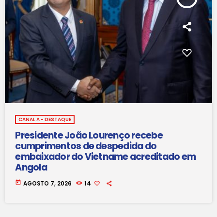
CANAL A - DESTAQUE
Presidente João Lourenço recebe
cumprimentos de despedida do
embaixador do Vietname acreditado em
Angola
today
AGOSTO 7, 2026
14