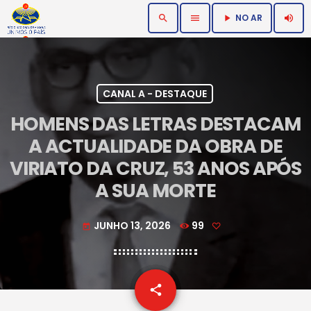
NO AR
search
menu
volume_up
play_arrow
CANAL A - DESTAQUE
HOMENS DAS LETRAS DESTACAM
A ACTUALIDADE DA OBRA DE
VIRIATO DA CRUZ, 53 ANOS APÓS
A SUA MORTE
JUNHO 13, 2026
99
today
email
share