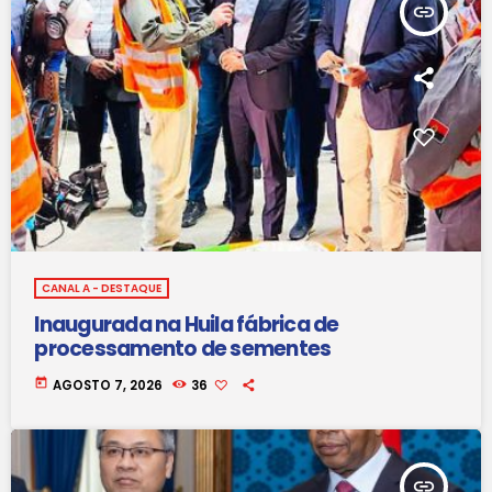
insert_link
CANAL A - DESTAQUE
Inaugurada na Huila fábrica de
processamento de sementes
today
AGOSTO 7, 2026
36
insert_link