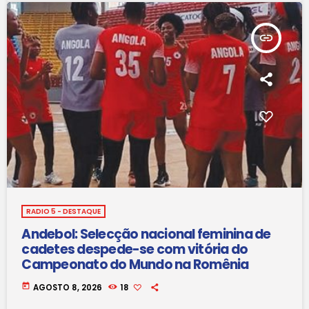
insert_link
RADIO 5 - DESTAQUE
Andebol: Selecção nacional feminina de
cadetes despede-se com vitória do
Campeonato do Mundo na Romênia
today
AGOSTO 8, 2026
18