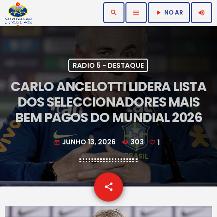
NO AR
search
menu
volume_up
play_arrow
RADIO 5 - DESTAQUE
CARLO ANCELOTTI LIDERA LISTA
DOS SELECCIONADORES MAIS
BEM PAGOS DO MUNDIAL 2026
JUNHO 13, 2026
303
1
today
email
share
1