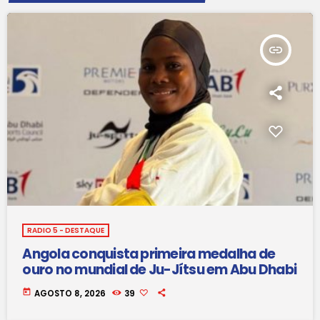
insert_link
RADIO 5 - DESTAQUE
Angola conquista primeira medalha de
ouro no mundial de Ju-Jítsu em Abu Dhabi
today
AGOSTO 8, 2026
39