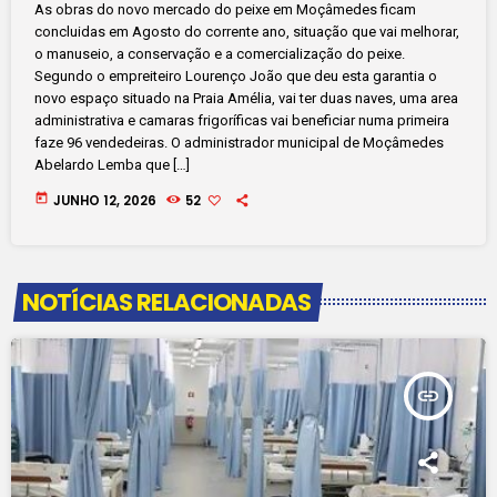
As obras do novo mercado do peixe em Moçâmedes ficam
concluidas em Agosto do corrente ano, situação que vai melhorar,
o manuseio, a conservação e a comercialização do peixe.
Segundo o empreiteiro Lourenço João que deu esta garantia o
novo espaço situado na Praia Amélia, vai ter duas naves, uma area
administrativa e camaras frigoríficas vai beneficiar numa primeira
faze 96 vendedeiras. O administrador municipal de Moçâmedes
Abelardo Lemba que […]
today
JUNHO 12, 2026
52
NOTÍCIAS RELACIONADAS
insert_link