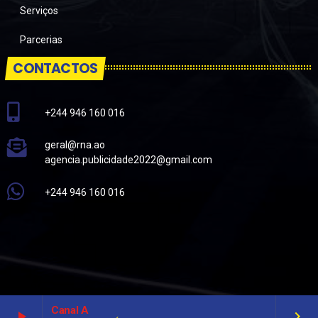
Serviços
Parcerias
CONTACTOS
+244 946 160 016
geral@rna.ao
agencia.publicidade2022@gmail.com
+244 946 160 016
Canal A
play_arrow
keyboard_arrow_right