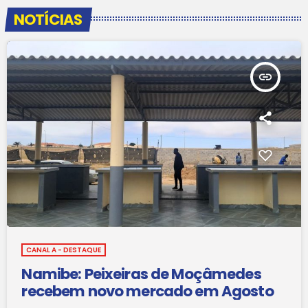
NOTÍCIAS
insert_link
CANAL A - DESTAQUE
Namibe: Peixeiras de Moçâmedes
recebem novo mercado em Agosto