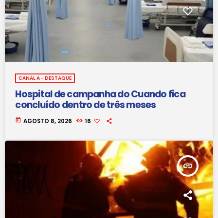
CANAL A - DESTAQUE
Hospital de campanha do Cuando fica
concluído dentro de três meses
today
AGOSTO 8, 2026
16
insert_link