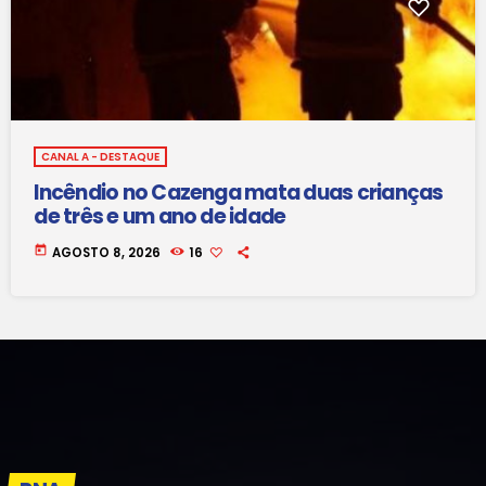
CANAL A - DESTAQUE
Incêndio no Cazenga mata duas crianças
de três e um ano de idade
today
AGOSTO 8, 2026
16