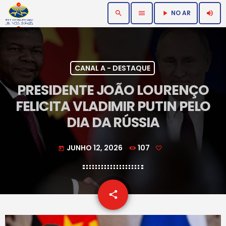
NO AR
search
menu
volume_up
play_arrow
CANAL A - DESTAQUE
PRESIDENTE JOÃO LOURENÇO
FELICITA VLADIMIR PUTIN PELO
DIA DA RÚSSIA
JUNHO 12, 2026
107
today
email
share