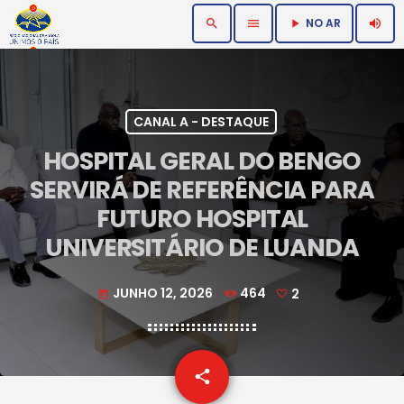
NO AR
search
menu
volume_up
play_arrow
CANAL A - DESTAQUE
HOSPITAL GERAL DO BENGO
SERVIRÁ DE REFERÊNCIA PARA
FUTURO HOSPITAL
UNIVERSITÁRIO DE LUANDA
JUNHO 12, 2026
464
2
today
email
share
2