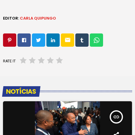
EDITOR:
CARLA QUIPUNGO
email
RATE IT
NOTÍCIAS
insert_link