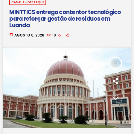
CANAL A - DESTAQUE
MINTTICS entrega contentor tecnológico
para reforçar gestão de resíduos em
Luanda
today
AGOSTO 6, 2026
10
insert_link