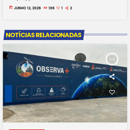
today
JUNHO 12, 2026
106
1
2
NOTÍCIAS RELACIONADAS
insert_link