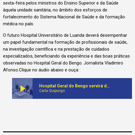
sexta-feira pelos ministros do Ensino Superior e da Saúde
àquela unidade sanitária, no âmbito dos esforços de
fortalecimento do Sistema Nacional de Saúde e da formação
médica no país.
O futuro Hospital Universitário de Luanda deverá desempenhar
um papel fundamental na formação de profissionais de saúde,
na investigação científica e na prestação de cuidados
especializados, beneficiando da experiência e das boas práticas
observadas no Hospital Geral do Bengo. Jornalista Vladimiro
Afonso.Clique no áudio abaixo e ouça :
play_arrow
Hospital Geral do Bengo servirá de referência para futuro Hospital Universitário de Luanda
Carla Quipungo