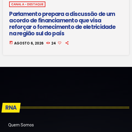
CANAL A - DESTAQUE
Parlamento prepara a discussão de um
acordo de financiamento que visa
reforçar o fornecimento de eletricidade
na região sul do país
today
AGOSTO 6, 2026
24
RNA
Quem Somos