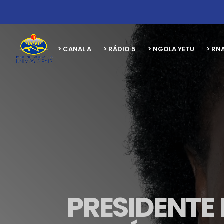
> CANAL A
> RÁDIO 5
> NGOLA YETU
> RN
PRESIDENTE