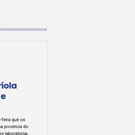
íola
 e
-feira que os
a província do
s laboratoriais