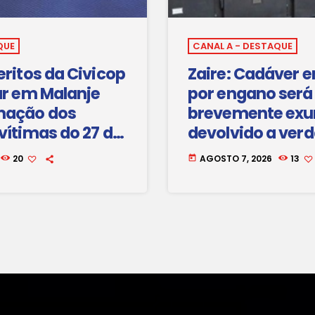
QUE
CANAL A - DESTAQUE
eritos da Civicop
Zaire: Cadáver 
ar em Malanje
por engano será
mação dos
brevemente ex
vítimas do 27 de
devolvido a ver
família
20
AGOSTO 7, 2026
13
today