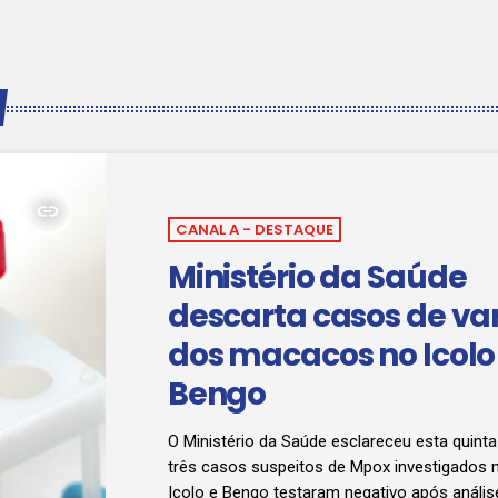
insert_link
CANAL A - DESTAQUE
Ministério da Saúde
descarta casos de var
dos macacos no Icolo
Bengo
O Ministério da Saúde esclareceu esta quinta
três casos suspeitos de Mpox investigados n
Icolo e Bengo testaram negativo após análise