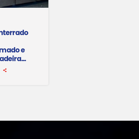
enterrado
umado e
dadeira