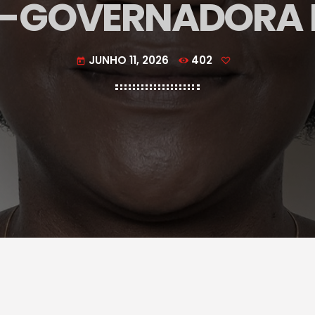
E-GOVERNADORA 
JUNHO 11, 2026
402
today