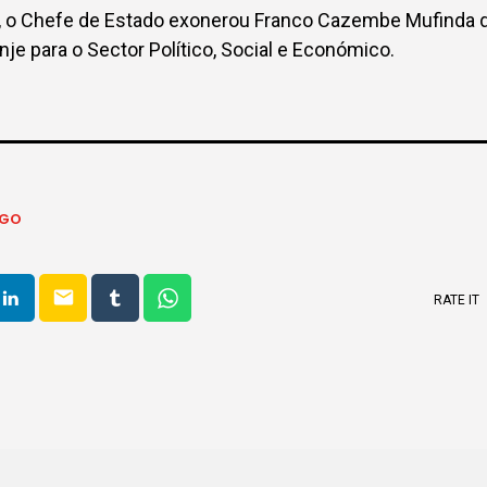
o Chefe de Estado exonerou Franco Cazembe Mufinda do
je para o Sector Político, Social e Económico.
NGO
email
RATE IT