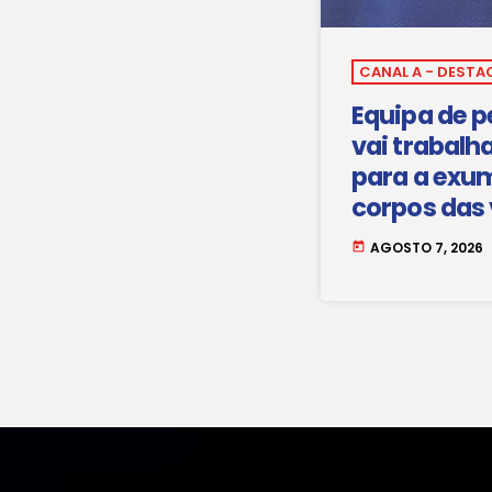
CANAL A - DESTA
Equipa de p
vai trabalh
para a exu
corpos das 
Maio.
AGOSTO 7, 2026
today