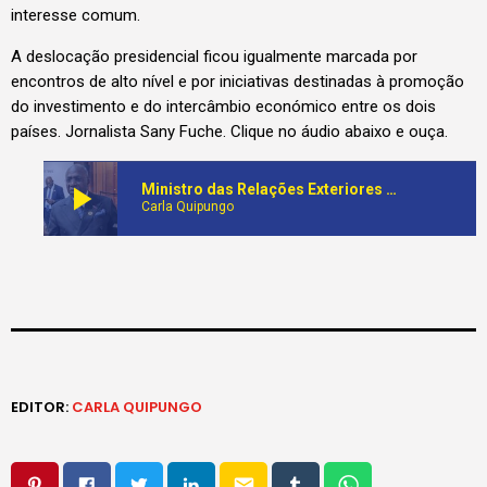
interesse comum.
A deslocação presidencial ficou igualmente marcada por
encontros de alto nível e por iniciativas destinadas à promoção
do investimento e do intercâmbio económico entre os dois
países. Jornalista Sany Fuche. Clique no áudio abaixo e ouça.
play_arrow
Ministro das Relações Exteriores destaca resultados da visita do Presidente João Lourenço à Sérvia
Carla Quipungo
EDITOR:
CARLA QUIPUNGO
email