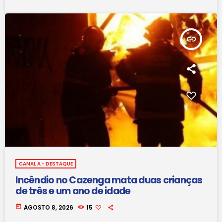
insert_link
CANAL A - DESTAQUE
Incêndio no Cazenga mata duas crianças
de três e um ano de idade
today
AGOSTO 8, 2026
15