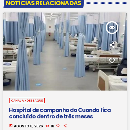
NOTÍCIAS RELACIONADAS
insert_link
CANAL A - DESTAQUE
Hospital de campanha do Cuando fica
concluído dentro de três meses
today
AGOSTO 8, 2026
16