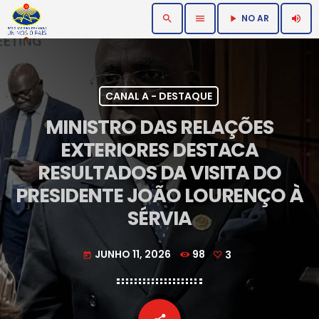
NO AR
search
menu
volume_up
play_arrow
CANAL A - DESTAQUE
MINISTRO DAS RELAÇÕES
EXTERIORES DESTACA
RESULTADOS DA VISITA DO
PRESIDENTE JOÃO LOURENÇO À
SÉRVIA
JUNHO 11, 2026
98
3
today