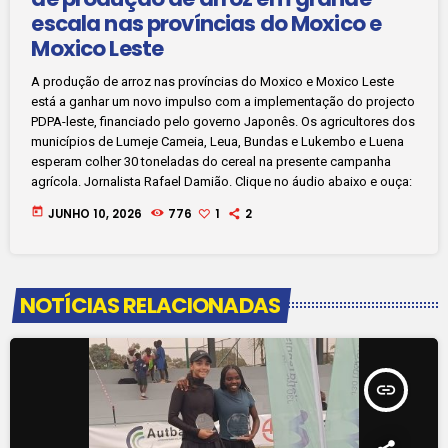
escala nas províncias do Moxico e
Moxico Leste
A produção de arroz nas províncias do Moxico e Moxico Leste
está a ganhar um novo impulso com a implementação do projecto
PDPA-leste, financiado pelo governo Japonês. Os agricultores dos
municípios de Lumeje Cameia, Leua, Bundas e Lukembo e Luena
esperam colher 30 toneladas do cereal na presente campanha
agrícola. Jornalista Rafael Damião. Clique no áudio abaixo e ouça:
today
JUNHO 10, 2026
776
1
2
NOTÍCIAS RELACIONADAS
insert_link