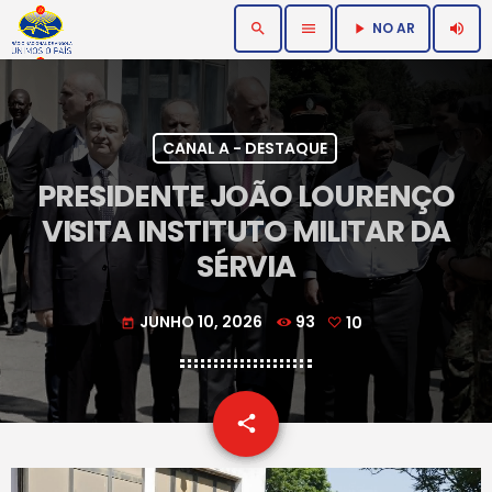
NO AR
search
menu
volume_up
play_arrow
CANAL A - DESTAQUE
PRESIDENTE JOÃO LOURENÇO
VISITA INSTITUTO MILITAR DA
SÉRVIA
JUNHO 10, 2026
93
10
today
email
share
10