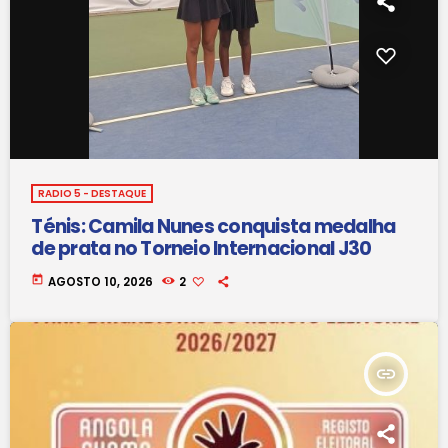
RADIO 5 - DESTAQUE
Ténis: Camila Nunes conquista medalha
de prata no Torneio Internacional J30
today
AGOSTO 10, 2026
2
insert_link