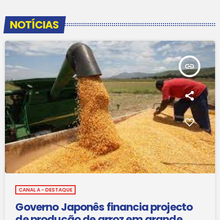
NOTÍCIAS
insert_link
CANAL A - DESTAQUE
Governo Japonês financia projecto
de produção de arroz em grande