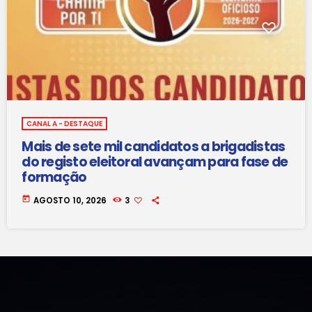
CANAL A - DESTAQUE
Mais de sete mil candidatos a brigadistas
do registo eleitoral avançam para fase de
formação
today
AGOSTO 10, 2026
3