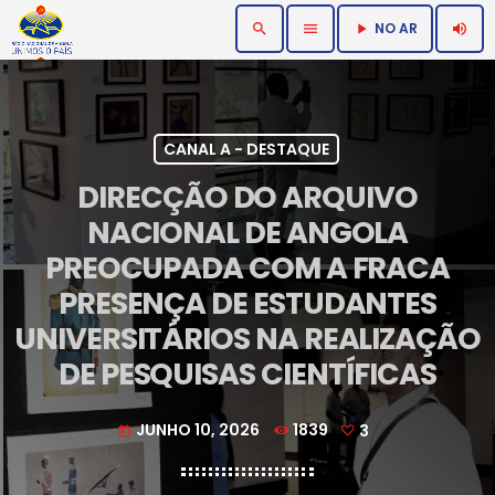
NO AR
search
menu
volume_up
play_arrow
CANAL A - DESTAQUE
DIRECÇÃO DO ARQUIVO
NACIONAL DE ANGOLA
PREOCUPADA COM A FRACA
PRESENÇA DE ESTUDANTES
UNIVERSITÁRIOS NA REALIZAÇÃO
DE PESQUISAS CIENTÍFICAS
JUNHO 10, 2026
1839
3
today