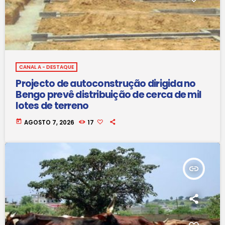
CANAL A - DESTAQUE
Projecto de autoconstrução dirigida no
Bengo prevê distribuição de cerca de mil
lotes de terreno
today
AGOSTO 7, 2026
17
insert_link