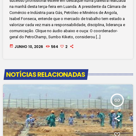
sucesso profissional esteve em destaque numa palestra realizada
na manhã desta terça-feira em Luanda. A presidente da Câmara de
Comércio e Indústria para Gás, Petróleo e Minérios de Angola,
Isabel Fonseca, entende que o mercado de trabalho tem estado a
valorizar cada vez mais a responsabilidade, disciplina, liderança e
comunicação. Clique no áudio abaixo e ouça: O coordenador-
geral do PetroChamp, Sumbo Kiketo, considerou […]
today
JUNHO 10, 2026
564
2
NOTÍCIAS RELACIONADAS
insert_link