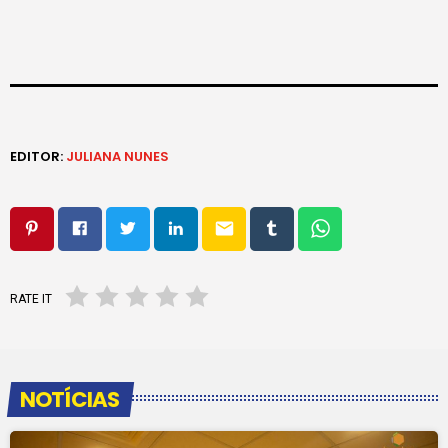
EDITOR:
JULIANA NUNES
email
RATE IT
NOTÍCIAS