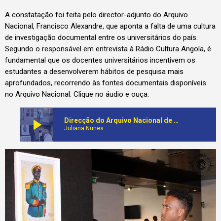
A constatação foi feita pelo director-adjunto do Arquivo
Nacional, Francisco Alexandre, que aponta a falta de uma cultura
de investigação documental entre os universitários do país.
Segundo o responsável em entrevista à Rádio Cultura Angola, é
fundamental que os docentes universitários incentivem os
estudantes a desenvolverem hábitos de pesquisa mais
aprofundados, recorrendo às fontes documentais disponíveis
no Arquivo Nacional. Clique no áudio e ouça:
play_arrow
Direcção do Arquivo Nacional de Angola preocupada com a fraca presença de estudantes universitários na realização de pesquisas científicas
Juliana Nunes