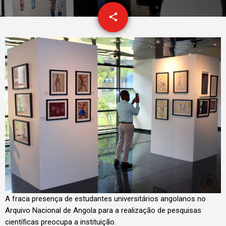
email
share
3
A fraca presença de estudantes universitários angolanos no
Arquivo Nacional de Angola para a realização de pesquisas
científicas preocupa a instituição.