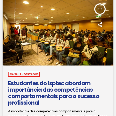
insert_link
CANAL A - DESTAQUE
Estudantes do Isptec abordam
importância das competências
comportamentais para o sucesso
profissional
A importância das competências comportamentais para o