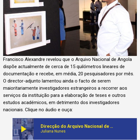
Francisco Alexandre revelou que o Arquivo Nacional de Angola
dispõe actualmente de cerca de 15 quilómetros lineares de
documentação e recebe, em média, 20 pesquisadores por mês.
O director-adjunto lamentou ainda o facto de serem
maioritariamente investigadores estrangeiros a recorrer aos
serviços da instituição para a elaboração de teses e outros
estudos académicos, em detrimento dos investigadores
nacionais. Clique no áudio e ouça:
play_arrow
Direcção do Arquivo Nacional de Angola preocupada com a fraca presença de estudantes universitários na realização de pesquisas científicas
Juliana Nunes