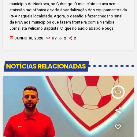
município de Nankova, no Cubango. O município estava sem a
emissão radiofónica devido à vandalização dos equipamentos da
RNA naquela localidade. Agora, o desafio é fazer chegar o sinal
da RNA aos municípios que fazem fronteira com a Namíbia.
Jornalista Pelicano Baptista. Clique no áudio abaixo e ouça:
today
JUNHO 10, 2026
117
2
2
NOTÍCIAS RELACIONADAS
insert_link