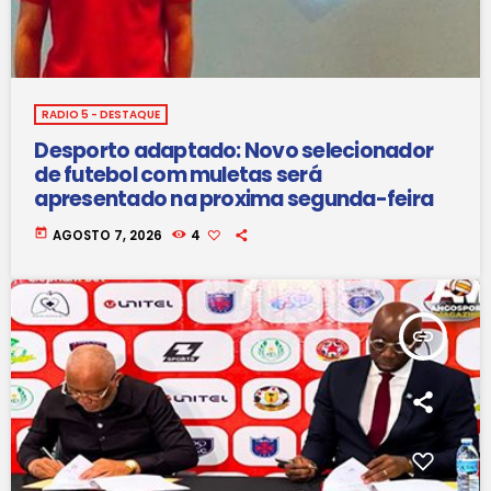
RADIO 5 - DESTAQUE
Desporto adaptado: Novo selecionador
de futebol com muletas será
apresentado na proxima segunda-feira
today
AGOSTO 7, 2026
4
insert_link