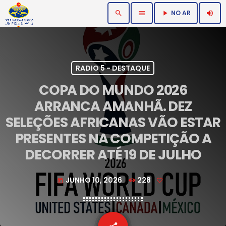
NO AR
search
menu
volume_up
play_arrow
RADIO 5 - DESTAQUE
COPA DO MUNDO 2026
ARRANCA AMANHÃ. DEZ
SELEÇÕES AFRICANAS VÃO ESTAR
PRESENTES NA COMPETIÇÃO A
DECORRER ATÉ 19 DE JULHO
JUNHO 10, 2026
228
today