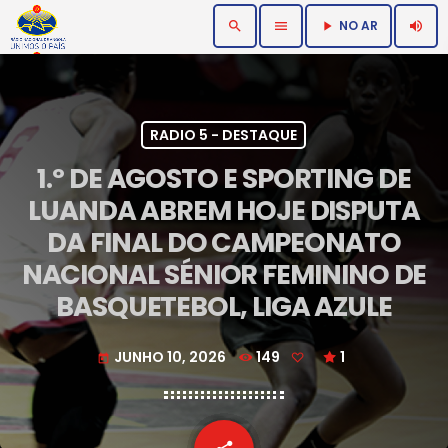
NO AR
search
menu
volume_up
play_arrow
RADIO 5 - DESTAQUE
1.º DE AGOSTO E SPORTING DE
LUANDA ABREM HOJE DISPUTA
DA FINAL DO CAMPEONATO
NACIONAL SÉNIOR FEMININO DE
BASQUETEBOL, LIGA AZULE
JUNHO 10, 2026
149
1
today