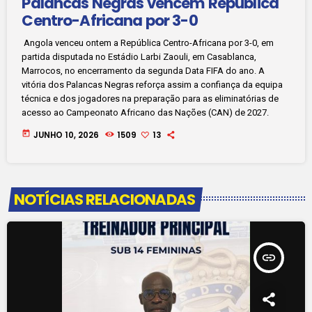
Palancas Negras vencem República
Centro-Africana por 3-0
Angola venceu ontem a República Centro-Africana por 3-0, em
partida disputada no Estádio Larbi Zaouli, em Casablanca,
Marrocos, no encerramento da segunda Data FIFA do ano. A
vitória dos Palancas Negras reforça assim a confiança da equipa
técnica e dos jogadores na preparação para as eliminatórias de
acesso ao Campeonato Africano das Nações (CAN) de 2027.
today
JUNHO 10, 2026
1509
13
NOTÍCIAS RELACIONADAS
insert_link