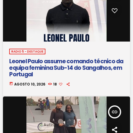
RADIO 5 - DESTAQUE
Leonel Paulo assume comando técnico da
equipa feminina Sub-14 do Sangalhos, em
Portugal
today
AGOSTO 10, 2026
18
insert_link