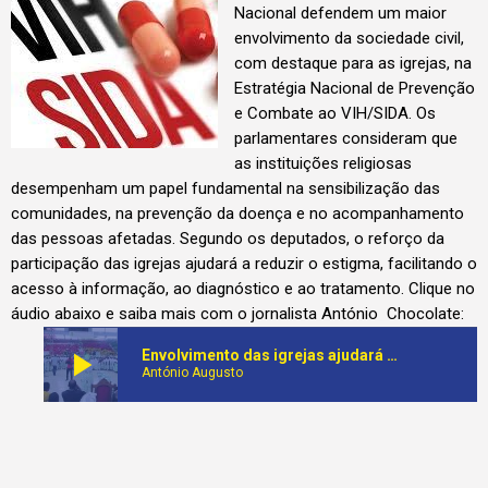
Nacional defendem um maior
envolvimento da sociedade civil,
com destaque para as igrejas, na
Estratégia Nacional de Prevenção
e Combate ao VIH/SIDA. Os
parlamentares consideram que
as instituições religiosas
desempenham um papel fundamental na sensibilização das
comunidades, na prevenção da doença e no acompanhamento
das pessoas afetadas. Segundo os deputados, o reforço da
participação das igrejas ajudará a reduzir o estigma, facilitando o
acesso à informação, ao diagnóstico e ao tratamento.
Clique no
áudio abaixo e saiba mais com o jornalista António Chocolate:
play_arrow
Envolvimento das igrejas ajudará a reduzir o estigma do VIH/SIDA, dizem deputados
António Augusto