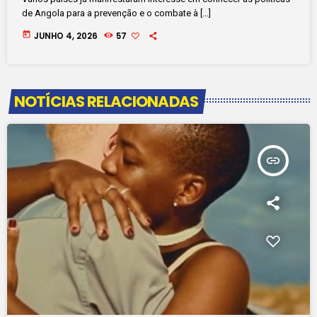
de Angola para a prevenção e o combate à […]
today
JUNHO 4, 2026
57
NOTÍCIAS RELACIONADAS
insert_link