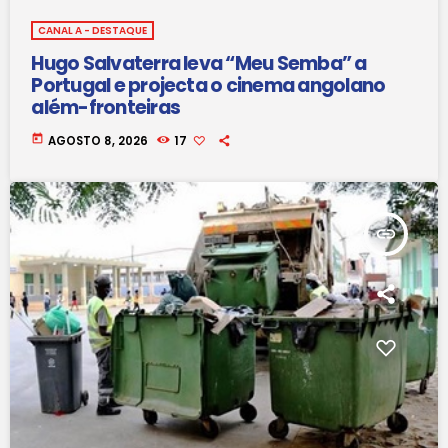
CANAL A - DESTAQUE
Hugo Salvaterra leva “Meu Semba” a
Portugal e projecta o cinema angolano
além-fronteiras
today
AGOSTO 8, 2026
17
insert_link