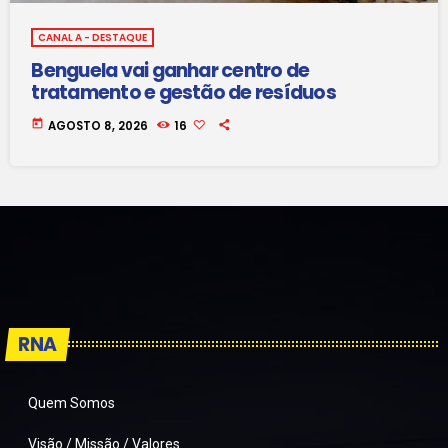
CANAL A - DESTAQUE
Benguela vai ganhar centro de
tratamento e gestão de resíduos
today
AGOSTO 8, 2026
16
RNA
Quem Somos
Visão / Missão / Valores