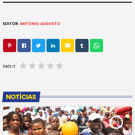
EDITOR:
ANTÓNIO AUGUSTO
email
RATE IT
NOTÍCIAS
insert_link