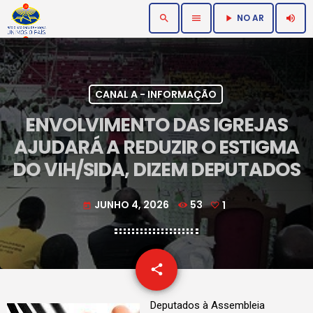
NO AR
search
menu
volume_up
play_arrow
CANAL A - INFORMAÇÃO
ENVOLVIMENTO DAS IGREJAS
AJUDARÁ A REDUZIR O ESTIGMA
DO VIH/SIDA, DIZEM DEPUTADOS
JUNHO 4, 2026
53
1
today
email
share
1
Deputados à Assembleia