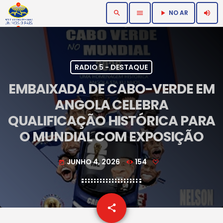
NO AR
search
menu
volume_up
play_arrow
RADIO 5 - DESTAQUE
EMBAIXADA DE CABO-VERDE EM
ANGOLA CELEBRA
QUALIFICAÇÃO HISTÓRICA PARA
O MUNDIAL COM EXPOSIÇÃO
JUNHO 4, 2026
154
today
email
share