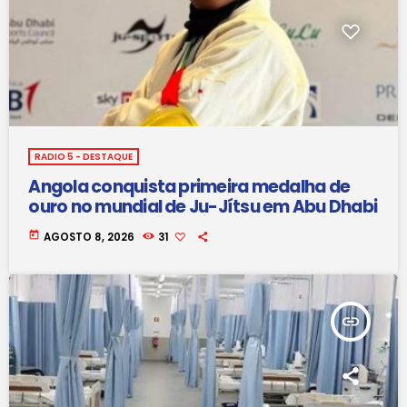
RADIO 5 - DESTAQUE
Angola conquista primeira medalha de
ouro no mundial de Ju-Jítsu em Abu Dhabi
today
AGOSTO 8, 2026
31
insert_link