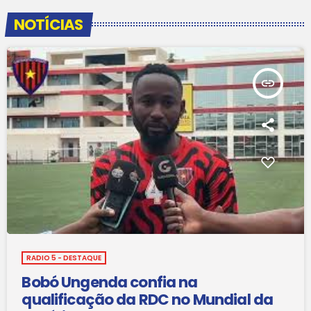
NOTÍCIAS
insert_link
RADIO 5 - DESTAQUE
Bobó Ungenda confia na
qualificação da RDC no Mundial da