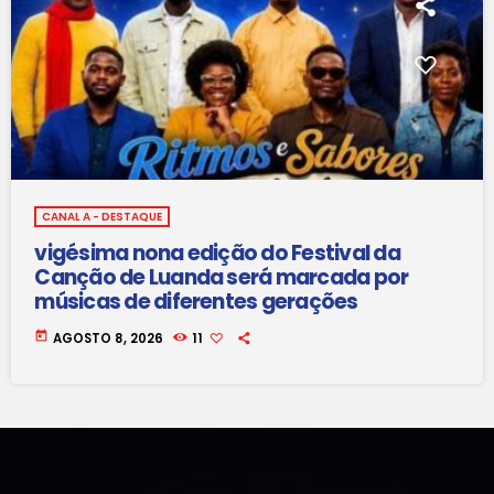
CANAL A - DESTAQUE
vigésima nona edição do Festival da
Canção de Luanda será marcada por
músicas de diferentes gerações
today
AGOSTO 8, 2026
11