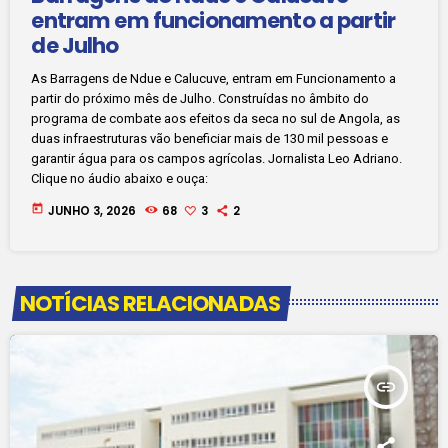
entram em funcionamento a partir
de Julho
As Barragens de Ndue e Calucuve, entram em Funcionamento a
partir do próximo mês de Julho. Construídas no âmbito do
programa de combate aos efeitos da seca no sul de Angola, as
duas infraestruturas vão beneficiar mais de 130 mil pessoas e
garantir água para os campos agrícolas. Jornalista Leo Adriano.
Clique no áudio abaixo e ouça:
today
JUNHO 3, 2026
68
3
2
NOTÍCIAS RELACIONADAS
insert_link