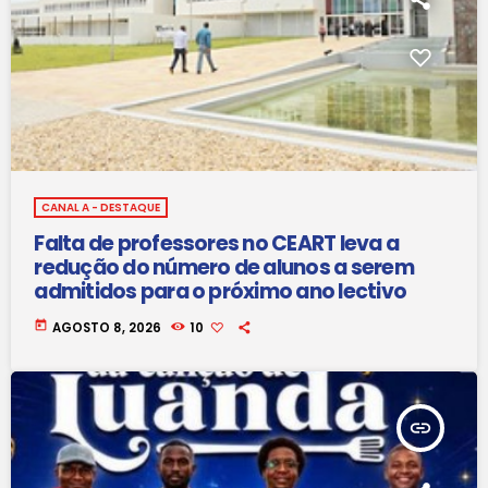
CANAL A - DESTAQUE
Falta de professores no CEART leva a
redução do número de alunos a serem
admitidos para o próximo ano lectivo
today
AGOSTO 8, 2026
10
insert_link