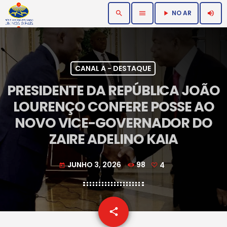
NO AR
search
menu
volume_up
play_arrow
CANAL A - DESTAQUE
PRESIDENTE DA REPÚBLICA JOÃO
LOURENÇO CONFERE POSSE AO
NOVO VICE-GOVERNADOR DO
ZAIRE ADELINO KAIA
JUNHO 3, 2026
98
4
today
email
share
4