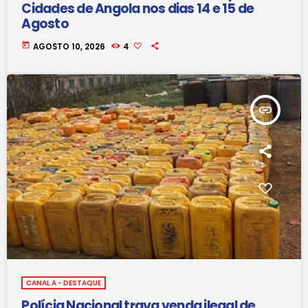
Cidades de Angola nos dias 14 e 15 de
Agosto
today
AGOSTO 10, 2026
4
insert_link
CANAL A - DESTAQUE
Polícia Nacional trava venda ilegal de