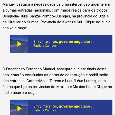
Manuel, destaca a necessidade de uma intervenção urgente em
algumas estradas nacionais, com maior realce para os troços
Benguela/Huila, Sanza-Pombo/Buengas, na província do Uíge e
na Circular do Sumbe, Província do Kwanza Sul. Clique no audio
abaixo e ouça:
play_arrow
Em vinte anos, governo angolano asfaltou e reabilitou mais de 11 mil quilómentros de estradas
Patrícia Campos
O Engenheiro Fernando Manuel, assegura que até finais deste
ano, estarão concluídas as obras de construção e reabilitação
das estradas, Catete/Maria Teresa e Luau/Léua Lumegi, esta
última que liga as províncias do Moxico e Moxico Leste.Clique no
audio abaixo e ouça:
play_arrow
Em vinte anos, governo angolano asfaltou e reabilitou mais de 11 mil quilómentros de estradas
Patrícia Campos