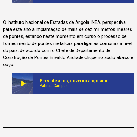
O Instituto Nacional de Estradas de Angola INEA, perspectiva
para este ano a implantação de mais de dez mil metros lineares
de pontes, estando neste momento em curso o processo de
fornecimento de pontes metálicas para ligar as comunas a nível
do país, de acordo com o Chefe de Departamento de
Construção de Pontes Erivaldo Andrade.Clique no audio abaixo e
ouça:
play_arrow
Em vinte anos, governo angolano asfaltou e reabilitou mais de 11 mil quilómentros de estradas
Patrícia Campos