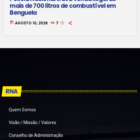
mais de 700 litros de combustível em
Benguela
today
AGOSTO 10, 2026
7
RNA
Quem Somos
Visão / Missão / Valores
Conselho de Administração