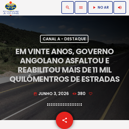
NO AR
search
menu
volume_up
play_arrow
CANAL A - DESTAQUE
EM VINTE ANOS, GOVERNO
ANGOLANO ASFALTOU E
REABILITOU MAIS DE 11 MIL
QUILÓMENTROS DE ESTRADAS
JUNHO 3, 2026
380
today
email
share