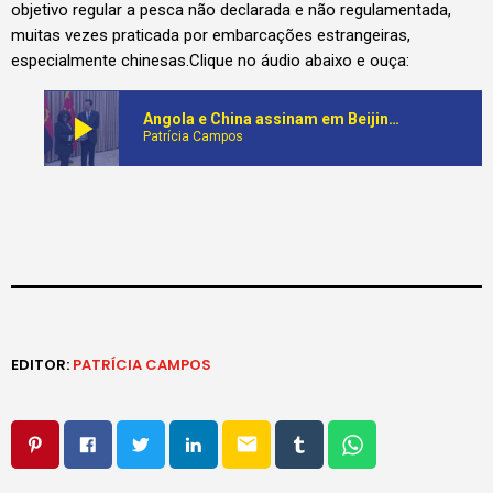
objetivo regular a pesca não declarada e não regulamentada,
muitas vezes praticada por embarcações estrangeiras,
especialmente chinesas.Clique no áudio abaixo e ouça:
play_arrow
Angola e China assinam em Beijing, memorados de entendimento no quadro da cooperação bilateral no sector das pescas
Patrícia Campos
EDITOR:
PATRÍCIA CAMPOS
email