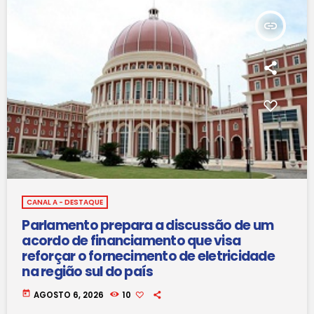
insert_link
CANAL A - DESTAQUE
Parlamento prepara a discussão de um
acordo de financiamento que visa
reforçar o fornecimento de eletricidade
na região sul do país
today
AGOSTO 6, 2026
10