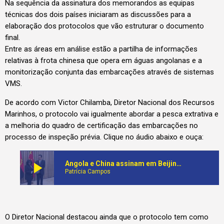
Na sequência da assinatura dos memorandos as equipas
técnicas dos dois países iniciaram as discussões para a
elaboração dos protocolos que vão estruturar o documento
final.
Entre as áreas em análise estão a partilha de informações
relativas à frota chinesa que opera em águas angolanas e a
monitorização conjunta das embarcações através de sistemas
VMS.
De acordo com Victor Chilamba, Diretor Nacional dos Recursos
Marinhos, o protocolo vai igualmente abordar a pesca extrativa e
a melhoria do quadro de certificação das embarcações no
processo de inspeção prévia. Clique no áudio abaixo e ouça:
play_arrow
Angola e China assinam em Beijing, memorados de entendimento no quadro da cooperação bilateral no sector das pescas
Patrícia Campos
O Diretor Nacional destacou ainda que o protocolo tem como