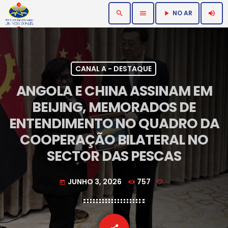
NO AR
search
menu
volume_up
play_arrow
CANAL A - DESTAQUE
ANGOLA E CHINA ASSINAM EM
BEIJING, MEMORADOS DE
ENTENDIMENTO NO QUADRO DA
COOPERAÇÃO BILATERAL NO
SECTOR DAS PESCAS
JUNHO 3, 2026
757
today