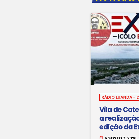
RÁDIO LUANDA - 
Vila de Cate
a realizaçã
edição da E
AGOSTO 7, 2026
today