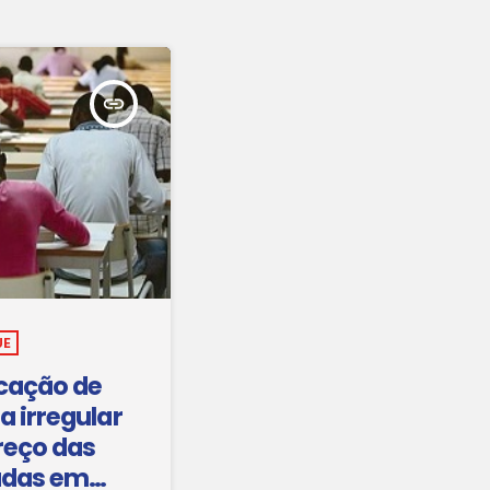
insert_link
UE
cação de
 irregular
reço das
adas em