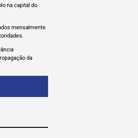
lo na capital do
stados mensalmente
toridades.
lância
propagação da