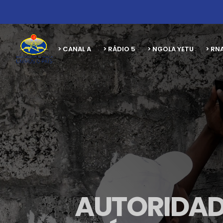
> CANAL A
> RÁDIO 5
> NGOLA YETU
> RN
AUTORIDAD