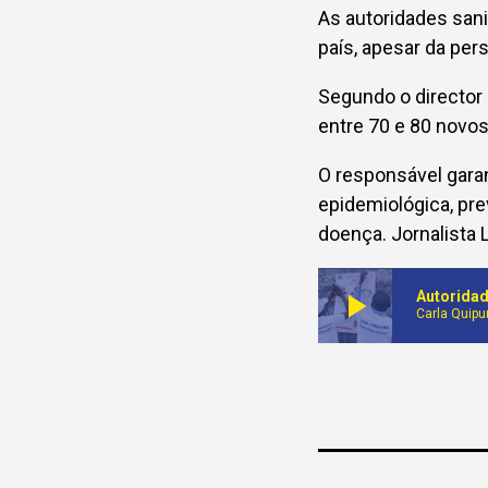
As autoridades sani
país, apesar da per
Segundo o director
entre 70 e 80 novos
O responsável gara
epidemiológica, pr
doença. Jornalista 
play_arrow
Autoridad
Carla Quip