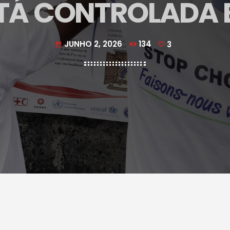
STÁ CONTROLADA 
JUNHO 2, 2026
134
3
today