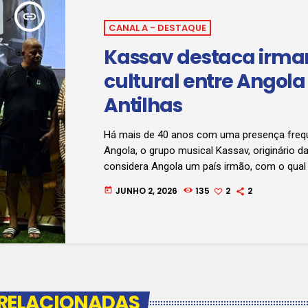
insert_link
CANAL A - DESTAQUE
Kassav destaca irm
cultural entre Angola
Antilhas
Há mais de 40 anos com uma presença freq
Angola, o grupo musical Kassav, originário d
considera Angola um país irmão, com o qual p
afinidades culturais. A banda, que este ano v
JUNHO 2, 2026
135
2
2
today
para participar em dois grandes eventos, o Fe
Sons e o FestiSumbe, esteve, esta segunda-f
espaço Prova D’Arte, em Luanda, onde pro
encontro de troca de experiências com músi
 RELACIONADAS