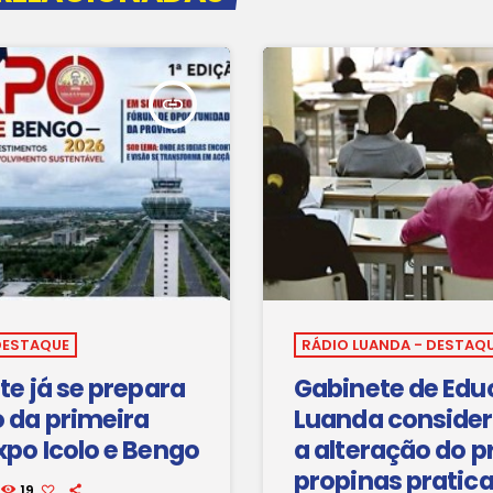
insert_link
DESTAQUE
RÁDIO LUANDA - DESTAQ
te já se prepara
Gabinete de Edu
o da primeira
Luanda considera
xpo Icolo e Bengo
a alteração do p
propinas pratic
19