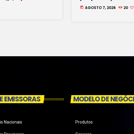
alguns colégios
AGOSTO 7, 2026
20
today
E EMISSORAS
MODELO DE NEGÓC
is Nacionais
Produtos