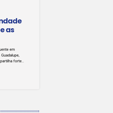
andade
 e as
uente em
a Guadalupe,
artilha fortes
oltou ao país
stival Tropical
eira, no
moveu um
cos […]