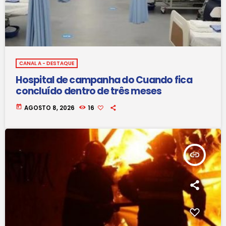
CANAL A - DESTAQUE
Hospital de campanha do Cuando fica
concluído dentro de três meses
today
AGOSTO 8, 2026
16
insert_link