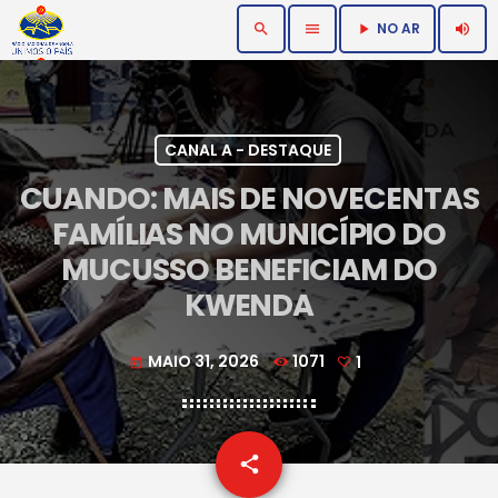
NO AR
search
menu
volume_up
play_arrow
CANAL A - DESTAQUE
CUANDO: MAIS DE NOVECENTAS
FAMÍLIAS NO MUNICÍPIO DO
MUCUSSO BENEFICIAM DO
KWENDA
MAIO 31, 2026
1071
1
today
email
share
1