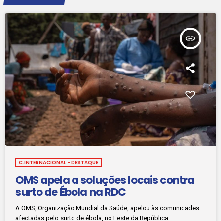
insert_link
C.INTERNACIONAL - DESTAQUE
OMS apela a soluções locais contra
surto de Ébola na RDC
A OMS, Organização Mundial da Saúde, apelou às comunidades
afectadas pelo surto de ébola, no Leste da República