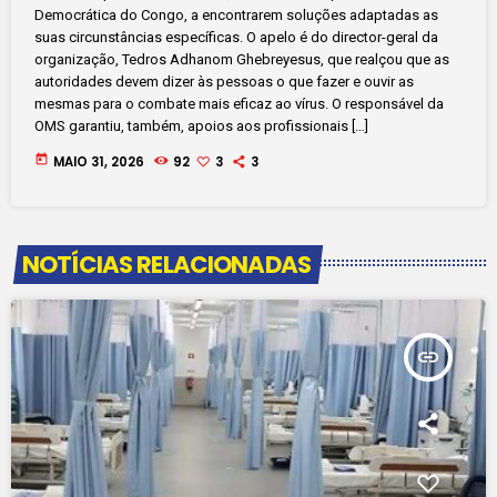
Democrática do Congo, a encontrarem soluções adaptadas as
suas circunstâncias específicas. O apelo é do director-geral da
organização, Tedros Adhanom Ghebreyesus, que realçou que as
autoridades devem dizer às pessoas o que fazer e ouvir as
mesmas para o combate mais eficaz ao vírus. O responsável da
OMS garantiu, também, apoios aos profissionais […]
today
MAIO 31, 2026
92
3
3
NOTÍCIAS RELACIONADAS
insert_link