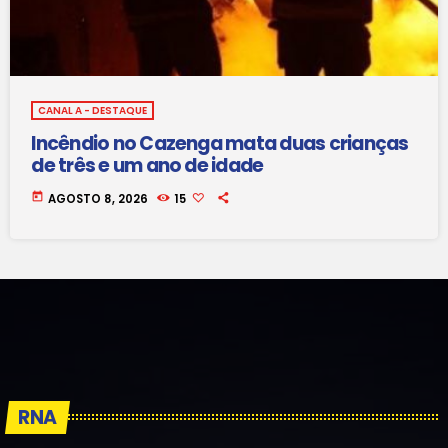
CANAL A - DESTAQUE
Incêndio no Cazenga mata duas crianças
de três e um ano de idade
today
AGOSTO 8, 2026
15
RNA