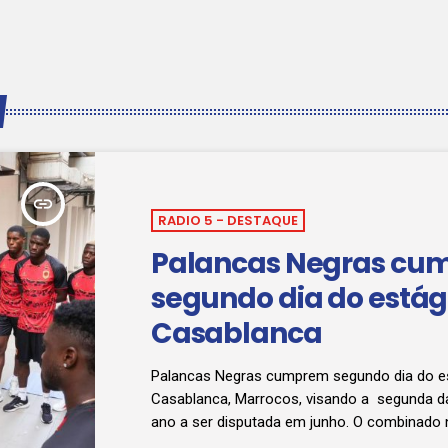
insert_link
RADIO 5 - DESTAQUE
Palancas Negras c
segundo dia do está
Casablanca
Palancas Negras cumprem segundo dia do e
Casablanca, Marrocos, visando a segunda d
ano a ser disputada em junho. O combinado 
defronta no dia 5 do próximo mês a similar 