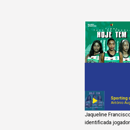
play_arrow
Sporting 
António Au
Jaqueline Francisco
identificada jogador