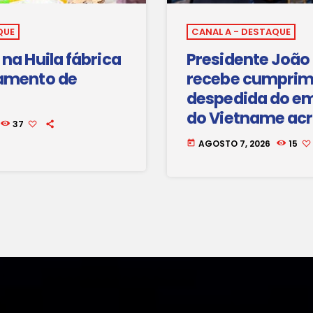
QUE
CANAL A - DESTAQUE
na Huila fábrica
Presidente João
amento de
recebe cumprim
despedida do e
do Vietname ac
37
Angola
AGOSTO 7, 2026
15
today