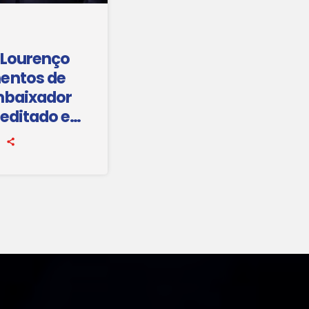
 Lourenço
entos de
mbaixador
reditado em