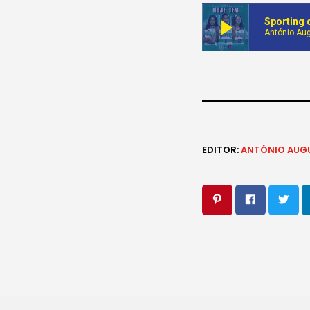
play_arrow
Sporting 
António Au
EDITOR:
ANTÓNIO AUG