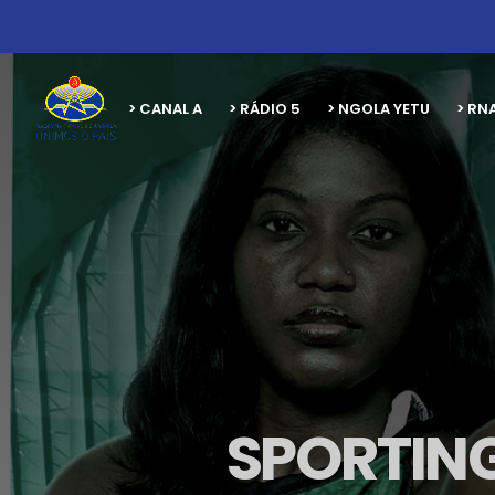
> CANAL A
> RÁDIO 5
> NGOLA YETU
> RN
SPORTING