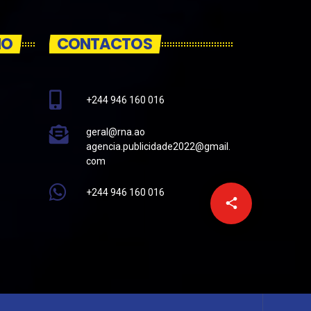
IO
CONTACTOS
+244 946 160 016
geral@rna.ao
agencia.publicidade2022@gmail.
com
+244 946 160 016
email
share