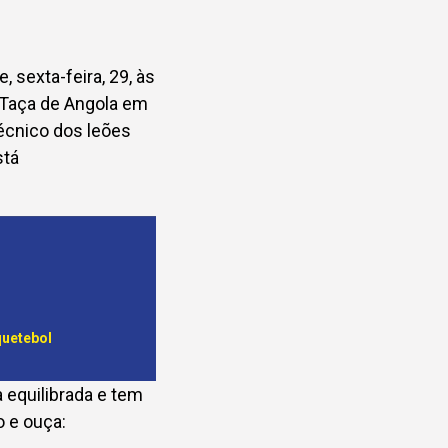
 sexta-feira, 29, às
a Taça de Angola em
técnico dos leões
stá
quetebol
 equilibrada e tem
o e ouça: