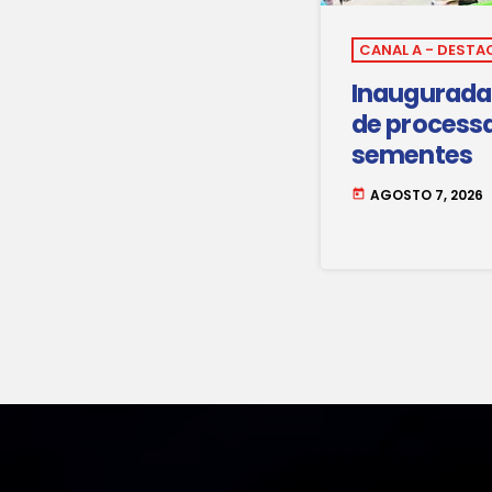
CANAL A - DESTA
Inaugurada 
de process
sementes
AGOSTO 7, 2026
today