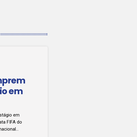
umprem
gio em
stágio em
ata FIFA do
nacional
do Botswana e