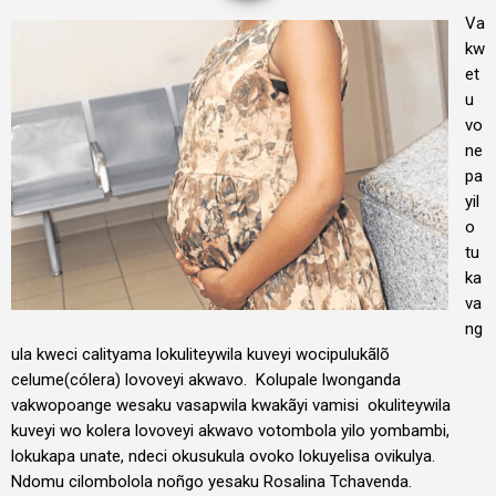
Va
kw
et
u
vo
ne
pa
yil
o
tu
ka
va
ng
ula kweci calityama lokuliteywila kuveyi wocipulukãlõ
celume(cólera) lovoveyi akwavo. Kolupale lwonganda
vakwopoange wesaku vasapwila kwakãyi vamisi okuliteywila
kuveyi wo kolera lovoveyi akwavo votombola yilo yombambi,
lokukapa unate, ndeci okusukula ovoko lokuyelisa ovikulya.
Ndomu cilombolola noñgo yesaku Rosalina Tchavenda.