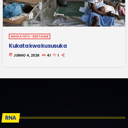
NGOLA YETU - DESTAQUE
Kukata kwa kususuka
today
JUNHO 4, 2026
41
1
RNA