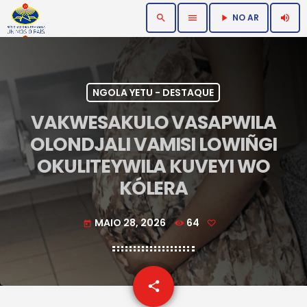
NO AR
search
menu
volume_up
play_arrow
NGOLA YETU - DESTAQUE
VAKWESAKULO VASAPWILA
OLONDJALI VAMISI LOWIÑGI
OKULITEYWILA KUVEYI WO
KÓLERA
MAIO 28, 2026
64
today
email
share