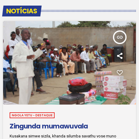
NOTÍCIAS
insert_link
NGOLA YETU - DESTAQUE
Zingunda mumawuvala
Kusakana simwe sizila, khanda silumba savathu vose muno