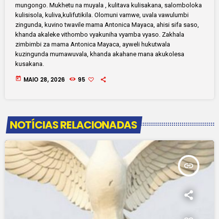
mungongo. Mukhetu na muyala , kulitava kulisakana, salomboloka
kulisisola, kuliva,kulifutikila. Olomuni vamwe, uvala vawulumbi
zingunda, kuvino twavile mama Antonica Mayaca, ahisi sifa saso,
khanda akaleke vithombo vyakuniha vyamba vyaso. Zakhala
zimbimbi za mama Antonica Mayaca, ayweli hukutwala
kuzingunda mumawuvala, khanda akahane mana akukolesa
kusakana.
today
MAIO 28, 2026
95
NOTÍCIAS RELACIONADAS
insert_link