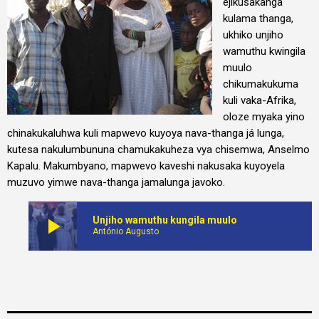
ejikusakanga
kulama thanga,
ukhiko unjiho
wamuthu kwingila
muulo
chikumakukuma
kuli vaka-Afrika,
oloze myaka yino
chinakukaluhwa kuli mapwevo kuyoya nava-thanga já lunga,
kutesa nakulumbununa chamukakuheza vya chisemwa, Anselmo
Kapalu. Makumbyano, mapwevo kaveshi nakusaka kuyoyela
muzuvo yimwe nava-thanga jamalunga javoko.
play_arrow
Unjiho wamuthu kungila muulo
António Augusto