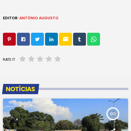
EDITOR:
ANTÓNIO AUGUSTO
email
RATE IT
NOTÍCIAS
insert_link