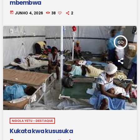
mbembwa
today
JUNHO 4, 2026
38
2
insert_link
NGOLA YETU - DESTAQUE
Kukata kwa kususuka