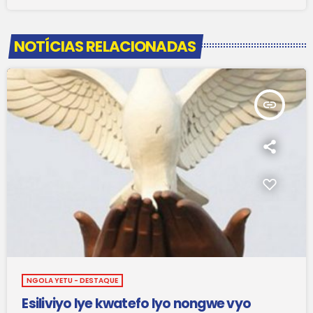
NOTÍCIAS RELACIONADAS
insert_link
NGOLA YETU - DESTAQUE
Esiliviyo lye kwatefo lyo nongwe vyo