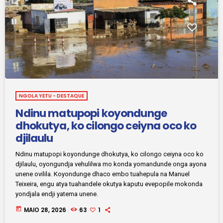
NGOLA YETU - DESTAQUE
Ndinu matupopi koyondunge
dhokutya, ko cilongo ceiyna oco ko
djilaulu
Ndinu matupopi koyondunge dhokutya, ko cilongo ceiyna oco ko
djilaulu, oyongundja vehulilwa mo konda yomandunde onga ayona
unene ovilila. Koyondunge dhaco embo tuahepula na Manuel
Teixeira, engu atya tuahandele okutya kaputu evepopile mokonda
yondjala endji yatema unene.
today
MAIO 28, 2026
63
1