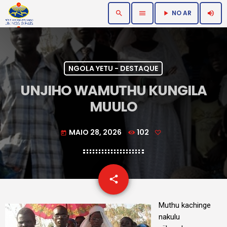
NO AR
search
menu
volume_up
play_arrow
NGOLA YETU - DESTAQUE
UNJIHO WAMUTHU KUNGILA
MUULO
MAIO 28, 2026
102
today
email
share
Muthu kachinge
nakulu