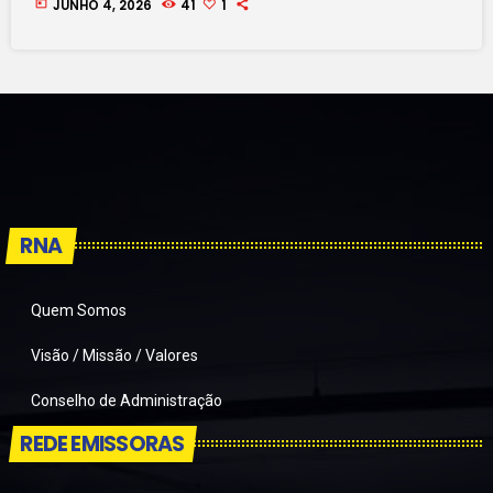
today
JUNHO 4, 2026
41
1
RNA
Quem Somos
Visão / Missão / Valores
Conselho de Administração
REDE EMISSORAS