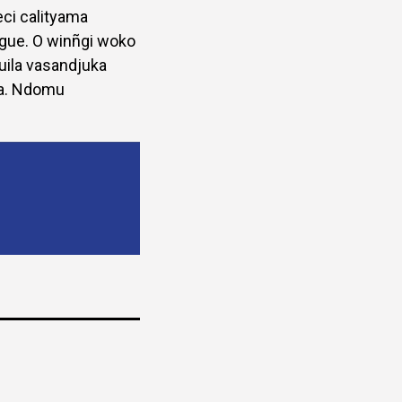
ci calityama
ngue. O winñgi woko
uila vasandjuka
la. Ndomu