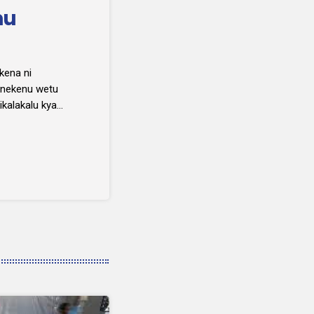
mu
kena ni
enekenu wetu
kalakalu kya
ala ni kima
da Buandaka,
ki. Ni kima,