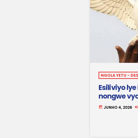
NGOLA YETU - DE
Esiliviyo ly
nongwe vy
JUNHO 4, 2026
today