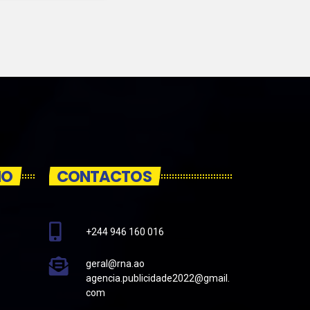
IO
CONTACTOS
+244 946 160 016
geral@rna.ao
agencia.publicidade2022@gmail.
com