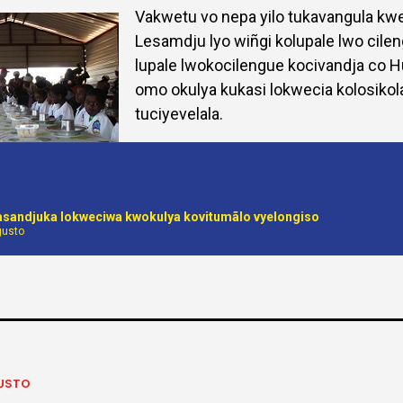
Vakwetu vo nepa yilo tukavangula kwe
Lesamdju lyo wiñgi kolupale lwo cile
lupale lwokocilengue kocivandja co H
omo okulya kukasi lokwecia kolosiko
tuciyevelala.
asandjuka lokweciwa kwokulya kovitumãlo vyelongiso
gusto
USTO