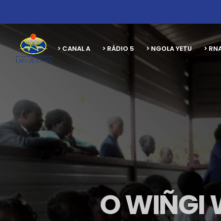
> CANAL A
> RÁDIO 5
> NGOLA YETU
> RN
O WIÑGI