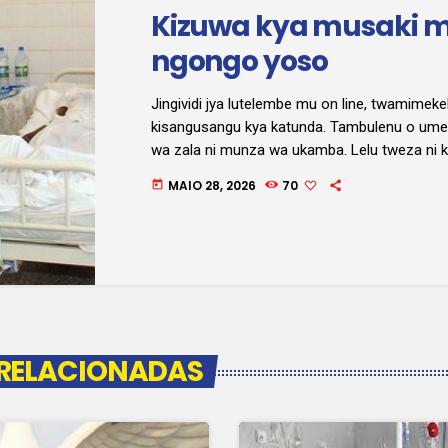
Kizuwa kya musaki 
ngongo yoso
Jingividi jya lutelembe mu on line, twamimeke
kisangusangu kya katunda. Tambulenu o um
wa zala ni munza wa ukamba. Lelu tweza ni ki
lungu ni kizuwa kya musaki mu ngongo yo. Ph
MAIO 28, 2026
70
today
twanda kwivwa o maba a musaki, mama Brígi
wa-nda zwela yoso a lungu ni kijingu kya musa
sotenu o kwivwa.
 RELACIONADAS