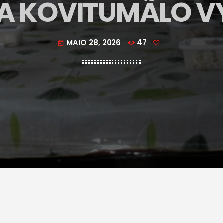
 KOVITUMÃLO V
MAIO 28, 2026
47
today