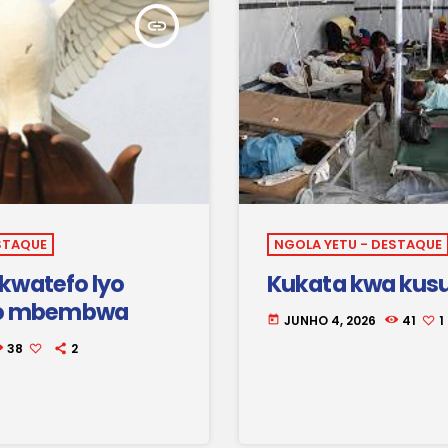
insert_link
STAQUE
NGOLA YETU - DESTAQUE
e kwatefo lyo
Kukata kwa kus
o mbembwa
JUNHO 4, 2026
41
1
today
38
2