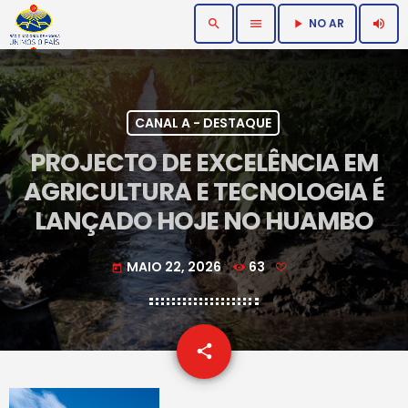
NO AR
search
menu
volume_up
play_arrow
CANAL A - DESTAQUE
PROJECTO DE EXCELÊNCIA EM
AGRICULTURA E TECNOLOGIA É
LANÇADO HOJE NO HUAMBO
MAIO 22, 2026
63
today
email
share