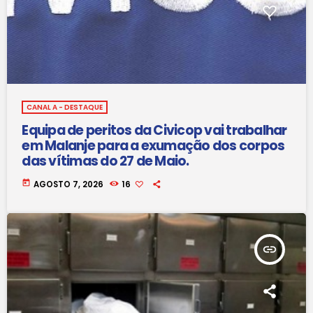
CANAL A - DESTAQUE
Equipa de peritos da Civicop vai trabalhar
em Malanje para a exumação dos corpos
das vítimas do 27 de Maio.
today
AGOSTO 7, 2026
16
insert_link