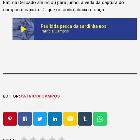
Fátima Delicado anunciou para junho, a veda da captura do
carapau e caxuxu. Clique no áudio abaixo e ouça:
play_arrow
Proibida pesca da sardinha nos mares de Angola. A medida será levantada em Junho deste ano
Patrícia Campos
EDITOR:
PATRÍCIA CAMPOS
email