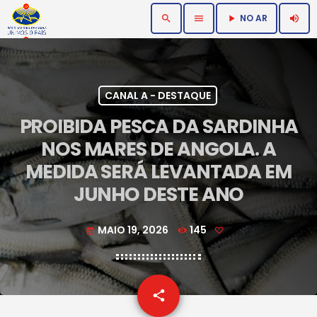
NO AR
search
menu
volume_up
play_arrow
CANAL A - DESTAQUE
PROIBIDA PESCA DA SARDINHA
NOS MARES DE ANGOLA. A
MEDIDA SERÁ LEVANTADA EM
JUNHO DESTE ANO
MAIO 19, 2026
145
today
email
share