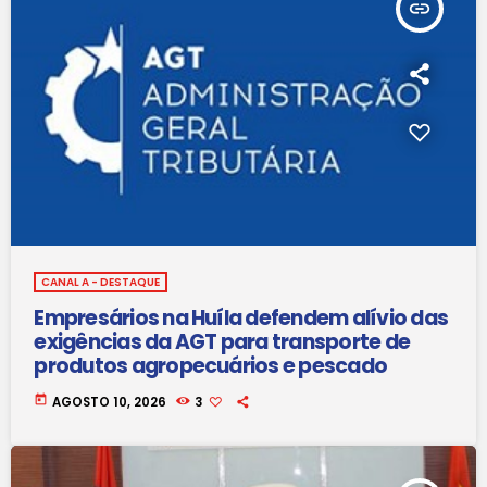
insert_link
CANAL A - DESTAQUE
Empresários na Huíla defendem alívio das
exigências da AGT para transporte de
produtos agropecuários e pescado
today
AGOSTO 10, 2026
3