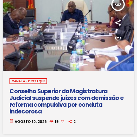
insert_link
CANAL A - DESTAQUE
Conselho Superior da Magistratura
Judicial suspende juízes com demissão e
reforma compulsiva por conduta
indecorosa
today
AGOSTO 10, 2026
19
2